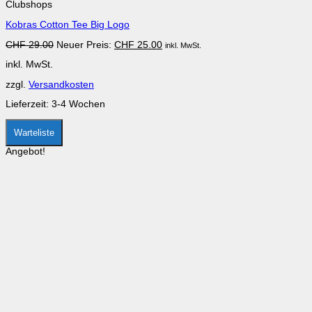
Clubshops
weist
mehrere
Kobras Cotton Tee Big Logo
Varianten
auf.
Ursprünglicher
Aktueller
CHF
29.00
Neuer Preis:
CHF
25.00
inkl. MwSt.
Die
Preis
Preis
Optionen
inkl. MwSt.
war:
ist:
können
CHF 29.00
CHF 25.00.
auf
zzgl.
Versandkosten
der
Produktseite
Lieferzeit:
3-4 Wochen
gewählt
werden
Warteliste
Angebot!