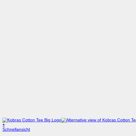
+
Dieses
Schnellansicht
Produkt