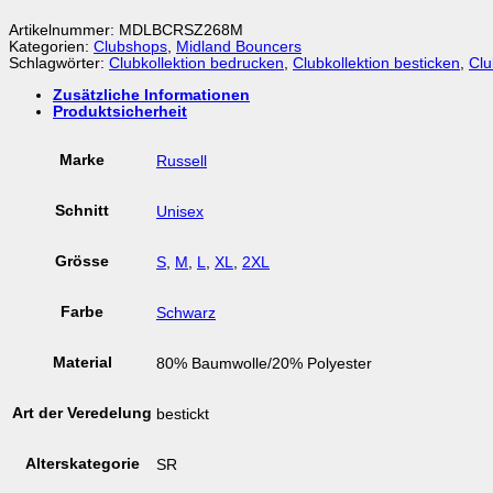
Artikelnummer:
MDLBCRSZ268M
Kategorien:
Clubshops
,
Midland Bouncers
Schlagwörter:
Clubkollektion bedrucken
,
Clubkollektion besticken
,
Clu
Zusätzliche Informationen
Produktsicherheit
Marke
Russell
Schnitt
Unisex
Grösse
S
,
M
,
L
,
XL
,
2XL
Farbe
Schwarz
Material
80% Baumwolle/20% Polyester
Art der Veredelung
bestickt
Alterskategorie
SR