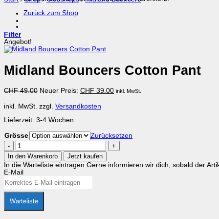
Zurück zum Shop
Filter
Angebot!
Midland Bouncers Cotton Pant
Ursprünglicher
Aktueller
CHF
49.00
Neuer Preis:
CHF
39.00
inkl. MwSt.
Preis
Preis
war:
ist:
inkl. MwSt.
zzgl.
Versandkosten
CHF 49.00
CHF 39.00.
Lieferzeit:
3-4 Wochen
Grösse
Zurücksetzen
Midland
Bouncers
In den Warenkorb
Jetzt kaufen
Cotton
In die Warteliste eintragen
Gerne informieren wir dich, sobald der Arti
Pant
E-Mail
Menge
Warteliste