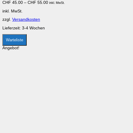
CHF
45.00
–
CHF
55.00
inkl. MwSt.
Die
Optionen
inkl. MwSt.
können
auf
zzgl.
Versandkosten
der
Produktseite
Lieferzeit:
3-4 Wochen
gewählt
werden
Warteliste
Angebot!