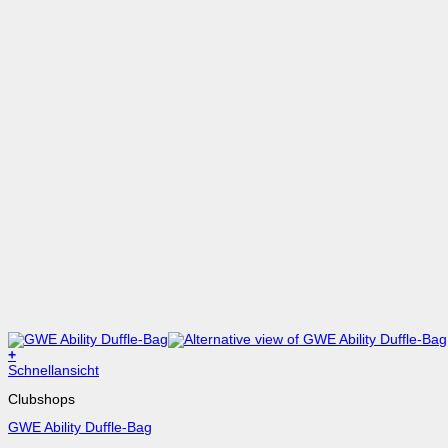
+
Dieses
Schnellansicht
Produkt
Clubshops
weist
mehrere
GWE Ability Duffle-Bag
Varianten
auf.