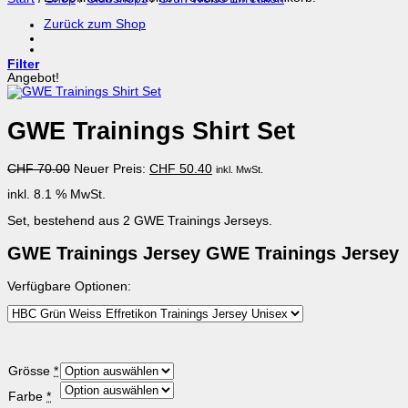
Zurück zum Shop
Filter
Angebot!
GWE Trainings Shirt Set
Ursprünglicher
Aktueller
CHF
70.00
Neuer Preis:
CHF
50.40
inkl. MwSt.
Preis
Preis
inkl. 8.1 % MwSt.
war:
ist:
CHF 70.00
CHF 50.40.
Set, bestehend aus 2 GWE Trainings Jerseys.
GWE Trainings Jersey
GWE Trainings Jersey
Verfügbare Optionen:
(für
Grösse
*
HBC
(für
Farbe
*
Grün