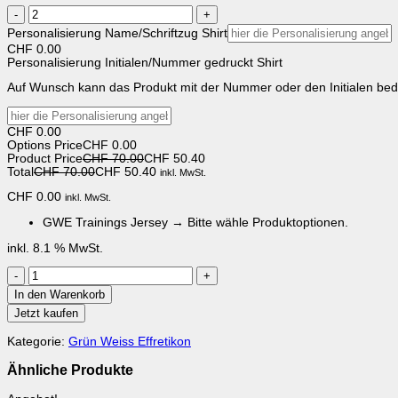
HBC
Weiss
HBC
Grün
Effretikon
Grün
Weiss
Trainings
Personalisierung Name/Schriftzug Shirt
Weiss
Effretikon
Jersey
CHF
0.00
Effretikon
Trainings
Unisex)
Personalisierung Initialen/Nummer gedruckt Shirt
Trainings
Jersey
Jersey
Unisex)
Auf Wunsch kann das Produkt mit der Nummer oder den Initialen bed
Unisex
Menge
CHF
0.00
Options Price
CHF
0.00
Product Price
CHF 70.00
CHF
50.40
Total
CHF 70.00
CHF
50.40
inkl. MwSt.
CHF
0.00
inkl. MwSt.
GWE Trainings Jersey
→
Bitte wähle Produktoptionen.
inkl. 8.1 % MwSt.
GWE
Trainings
In den Warenkorb
Shirt
Set
Jetzt kaufen
Menge
Kategorie:
Grün Weiss Effretikon
Ähnliche Produkte