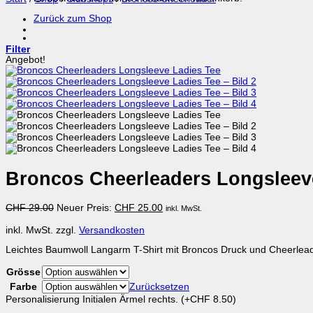
Zurück zum Shop
Filter
Angebot!
Broncos Cheerleaders Longsleev
Ursprünglicher
Aktueller
CHF
29.00
Neuer Preis:
CHF
25.00
inkl. MwSt.
Preis
Preis
war:
ist:
inkl. MwSt.
zzgl.
Versandkosten
CHF 29.00
CHF 25.00.
Leichtes Baumwoll Langarm T-Shirt mit Broncos Druck und Cheerlea
Grösse
Farbe
Zurücksetzen
Personalisierung Initialen Ärmel rechts.
(+
CHF
8.50
)