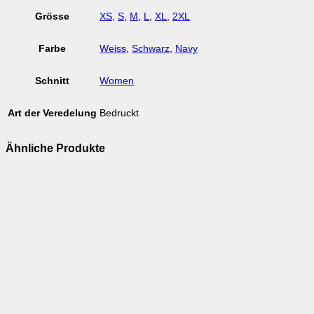
Grösse
XS
,
S
,
M
,
L
,
XL
,
2XL
Farbe
Weiss
,
Schwarz
,
Navy
Schnitt
Women
Art der Veredelung
Bedruckt
Ähnliche Produkte