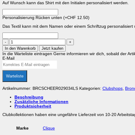
Auf Wunsch kann das Shirt mit den Initialen personalisiert werden.
Personalisierung Rücken unten
(+
CHF
12.50
)
Das Textil kann mit dem Namen oder einem Schriftzug personalisiert
Broncos
Cheerleaders
In den Warenkorb
Jetzt kaufen
Longsleeve
In die Warteliste eintragen
Gerne informieren wir dich, sobald der Arti
Ladies
E-Mail
Tee
Menge
Warteliste
Artikelnummer:
BRCSCHEER029034LS
Kategorien:
Clubshops
,
Bron
Beschreibung
Zusätzliche Informationen
Produktsicherheit
Clubkollektionen haben eine ungefähre Lieferzeit von 10-20 Arbeitstag
Marke
Clique