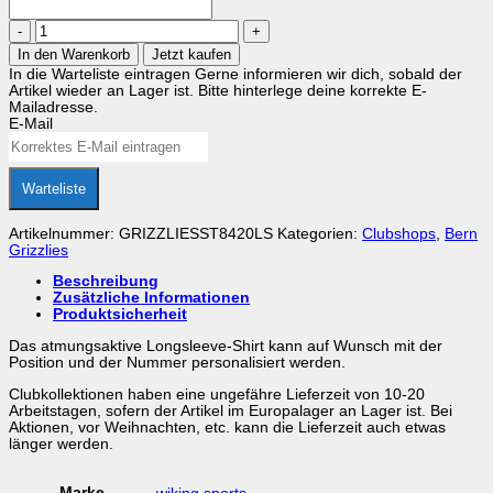
Grizzlies
Position
In den Warenkorb
Jetzt kaufen
Longsleeve-
In die Warteliste eintragen
Gerne informieren wir dich, sobald der
Shirt
Artikel wieder an Lager ist. Bitte hinterlege deine korrekte E-
Menge
Mailadresse.
E-Mail
Warteliste
Artikelnummer:
GRIZZLIESST8420LS
Kategorien:
Clubshops
,
Bern
Grizzlies
Beschreibung
Zusätzliche Informationen
Produktsicherheit
Das atmungsaktive Longsleeve-Shirt kann auf Wunsch mit der
Position und der Nummer personalisiert werden.
Clubkollektionen haben eine ungefähre Lieferzeit von 10-20
Arbeitstagen, sofern der Artikel im Europalager an Lager ist. Bei
Aktionen, vor Weihnachten, etc. kann die Lieferzeit auch etwas
länger werden.
Marke