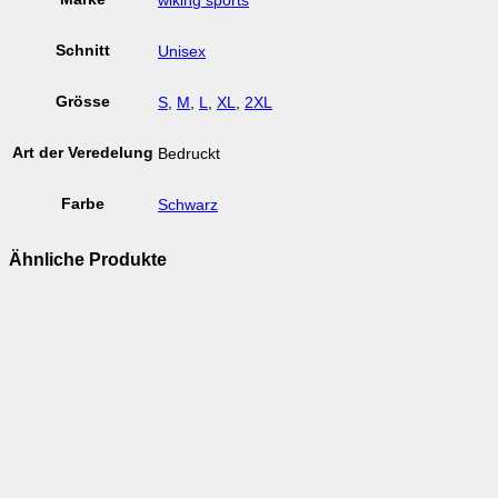
wiking sports
Schnitt
Unisex
Grösse
S
,
M
,
L
,
XL
,
2XL
Art der Veredelung
Bedruckt
Farbe
Schwarz
Ähnliche Produkte