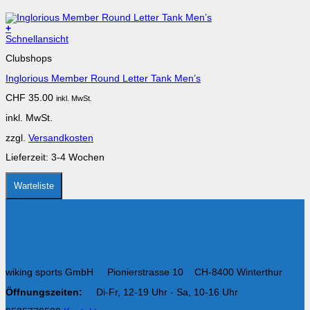
+
Schnellansicht
Clubshops
Inglorious Member Round Letter Tank Men’s
CHF
35.00
inkl. MwSt.
inkl. MwSt.
zzgl.
Versandkosten
Lieferzeit:
3-4 Wochen
Warteliste
wiking sports GmbH Pionierstrasse 10 CH-8400 Winterthur
Öffnungszeiten:
Di-Fr, 12-19 Uhr - Sa, 10-16 Uhr