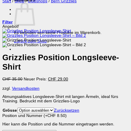
Warenkorb
Start
/
Shop
/
Clubshops
/
Bern Grizzlies
Filter
Angebot!
Es befinden sich keine Produkte im Warenkorb.
Zurück zum Shop
Grizzlies Position Longsleeve-
Shirt
Ursprünglicher
Aktueller
CHF
35.00
Neuer Preis:
CHF
29.00
Preis
Preis
war:
ist:
zzgl.
Versandkosten
CHF 35.00
CHF 29.00.
Atmungsaktives Longsleeve-Shirt mit langen Ärmeln, ideal fürs
Training. Bedruckt mit dem Grizzlies-Logo
Grösse
Zurücksetzen
Position und Nummer
(+
CHF
8.50
)
Hier kann die Position und die Nummer eingetragen werden.