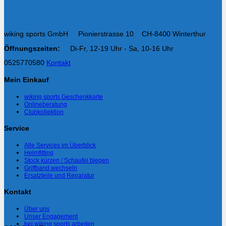
wiking sports GmbH Pionierstrasse 10 CH-8400 Winterthur
Öffnungszeiten:
Di-Fr, 12-19 Uhr - Sa, 10-16 Uhr
0525770580
Kontakt
Mein Einkauf
wiking sports Geschenkkarte
Onlineberatung
Clubkollektion
Service
Alle Services im Überblick
Helmfitting
Stock kürzen / Schaufel biegen
Griffband wechseln
Ersatzteile und Reparatur
Kontakt
Über uns
Unser Engagement
bei wiking sports arbeiten