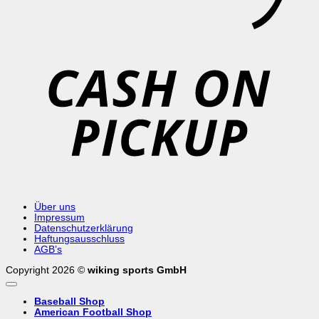
C
o
P
Über uns
Impressum
Datenschutzerklärung
Haftungsausschluss
AGB’s
Copyright 2026 ©
wiking sports GmbH
Baseball Shop
American Football Shop