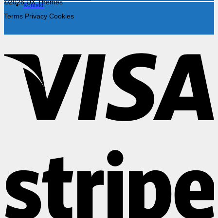
©2026 UX Themes
Kontakt
Terms
Privacy
Cookies
V
S