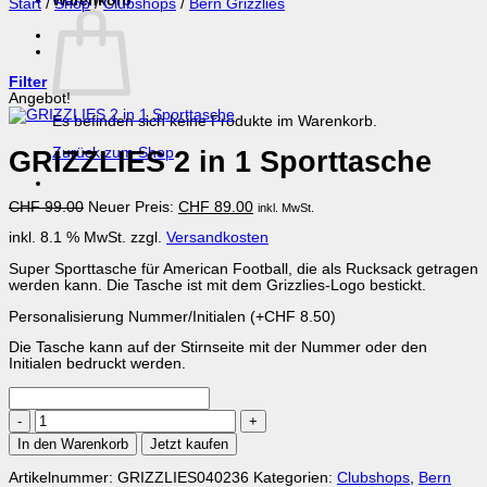
Warenkorb
Start
/
Shop
/
Clubshops
/
Bern Grizzlies
Filter
Angebot!
Es befinden sich keine Produkte im Warenkorb.
GRIZZLIES 2 in 1 Sporttasche
Zurück zum Shop
Ursprünglicher
Aktueller
CHF
99.00
Neuer Preis:
CHF
89.00
inkl. MwSt.
Preis
Preis
inkl. 8.1 % MwSt.
zzgl.
Versandkosten
war:
ist:
CHF 99.00
CHF 89.00.
Super Sporttasche für American Football, die als Rucksack getragen
werden kann. Die Tasche ist mit dem Grizzlies-Logo bestickt.
Personalisierung Nummer/Initialen
(+
CHF
8.50
)
Die Tasche kann auf der Stirnseite mit der Nummer oder den
Initialen bedruckt werden.
GRIZZLIES
2
In den Warenkorb
Jetzt kaufen
in
1
Artikelnummer:
GRIZZLIES040236
Kategorien:
Clubshops
,
Bern
Sporttasche