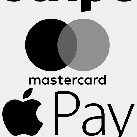
M
A
P