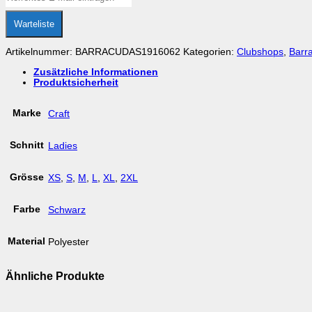
Warteliste
Artikelnummer:
BARRACUDAS1916062
Kategorien:
Clubshops
,
Barr
Zusätzliche Informationen
Produktsicherheit
Marke
Craft
Schnitt
Ladies
Grösse
XS
,
S
,
M
,
L
,
XL
,
2XL
Farbe
Schwarz
Material
Polyester
Ähnliche Produkte