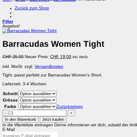
Zurück zum Shop
Filter
Angebot!
Barracudas Women Tight
Ursprünglicher
Aktueller
CHF
25.00
Neuer Preis:
CHF
19.00
inkl. MwSt.
Preis
Preis
war:
ist:
inkl. MwSt.
zzgl.
Versandkosten
CHF 25.00
CHF 19.00.
Tight, passt perfekt zur Barracudas Women’s Short.
Lieferzeit:
3-4 Wochen
Schnitt
Grösse
Farbe
Zurücksetzen
Barracudas
Women
In den Warenkorb
Jetzt kaufen
Tight
In die Warteliste eintragen
Gerne informieren wir dich, sobald der Arti
Menge
E-Mail