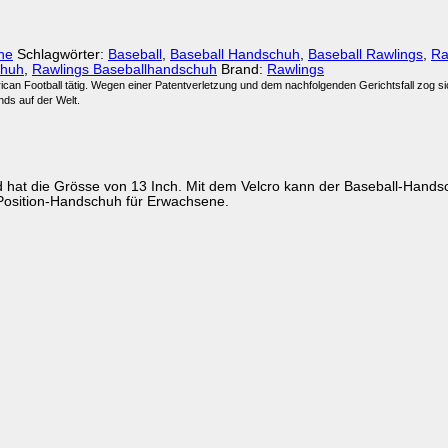
he
Schlagwörter:
Baseball
,
Baseball Handschuh
,
Baseball Rawlings
,
Ra
chuh
,
Rawlings Baseballhandschuh
Brand:
Rawlings
rican Football tätig. Wegen einer Patentverletzung und dem nachfolgenden Gerichtsfall zog 
nds auf der Welt.
at die Grösse von 13 Inch. Mit dem Velcro kann der Baseball-Handsch
-Position-Handschuh für Erwachsene.