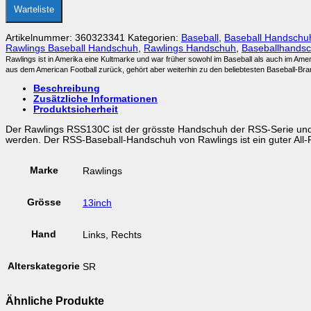
Warteliste
Artikelnummer:
360323341
Kategorien:
Baseball
,
Baseball Handschu
Rawlings Baseball Handschuh
,
Rawlings Handschuh
,
Baseballhands
Rawlings ist in Amerika eine Kultmarke und war früher sowohl im Baseball als auch im Ame
aus dem American Football zurück, gehört aber weiterhin zu den beliebtesten Baseball-Bra
Beschreibung
Zusätzliche Informationen
Produktsicherheit
Der Rawlings RSS130C ist der grösste Handschuh der RSS-Serie und h
werden. Der RSS-Baseball-Handschuh von Rawlings ist ein guter All
Marke
Rawlings
Grösse
13inch
Hand
Links, Rechts
Alterskategorie
SR
Ähnliche Produkte