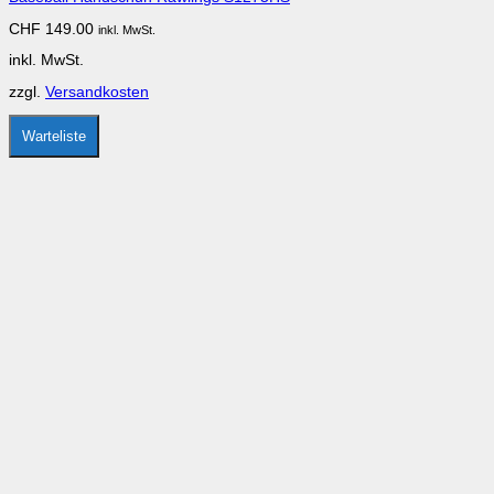
Die
CHF
149.00
inkl. MwSt.
Optionen
können
inkl. MwSt.
auf
der
zzgl.
Versandkosten
Produktseite
gewählt
werden
Warteliste