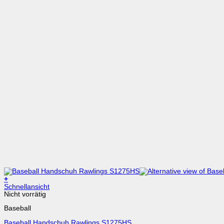
+
Dieses
Schnellansicht
Produkt
Nicht vorrätig
weist
Baseball
mehrere
Varianten
Baseball Handschuh Rawlings S1275HS
auf.