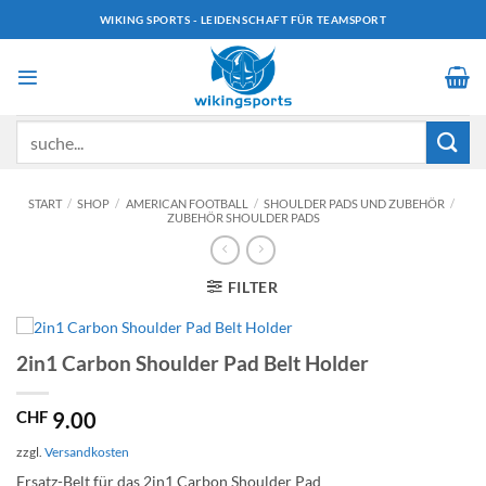
Zum
WIKING SPORTS - LEIDENSCHAFT FÜR TEAMSPORT
Inhalt
springen
Suchen
nach:
START
/
SHOP
/
AMERICAN FOOTBALL
/
SHOULDER PADS UND ZUBEHÖR
/
ZUBEHÖR SHOULDER PADS
FILTER
2in1 Carbon Shoulder Pad Belt Holder
CHF
9.00
zzgl.
Versandkosten
Ersatz-Belt für das 2in1 Carbon Shoulder Pad