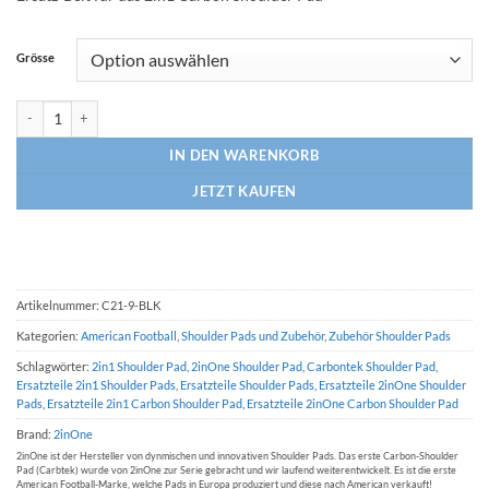
Grösse
2in1 Carbon Shoulder Pad Belt Holder Menge
IN DEN WARENKORB
JETZT KAUFEN
Artikelnummer:
C21-9-BLK
Kategorien:
American Football
,
Shoulder Pads und Zubehör
,
Zubehör Shoulder Pads
Schlagwörter:
2in1 Shoulder Pad
,
2inOne Shoulder Pad
,
Carbontek Shoulder Pad
,
Ersatzteile 2in1 Shoulder Pads
,
Ersatzteile Shoulder Pads
,
Ersatzteile 2inOne Shoulder
Pads
,
Ersatzteile 2in1 Carbon Shoulder Pad
,
Ersatzteile 2inOne Carbon Shoulder Pad
Brand:
2inOne
2inOne ist der Hersteller von dynmischen und innovativen Shoulder Pads. Das erste Carbon-Shoulder
Pad (Carbtek) wurde von 2inOne zur Serie gebracht und wir laufend weiterentwickelt. Es ist die erste
American Football-Marke, welche Pads in Europa produziert und diese nach American verkauft!