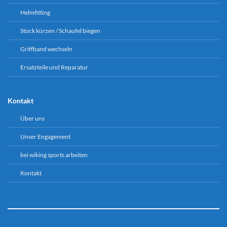
Helmfitting
Stock kürzen / Schaufel biegen
Griffband wechseln
Ersatzteile und Reparatur
Kontakt
Über uns
Unser Engagement
bei wiking sports arbeiten
Kontakt