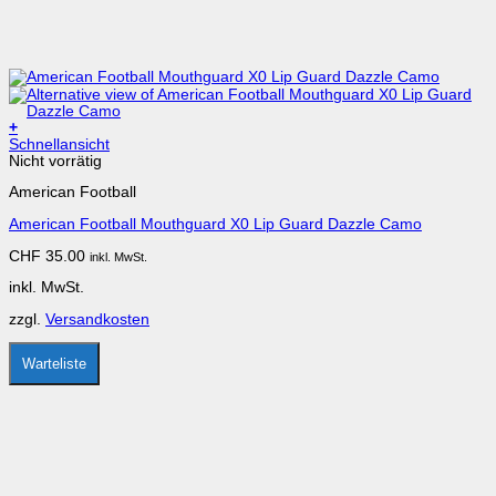
+
Dieses
Schnellansicht
Produkt
Nicht vorrätig
weist
American Football
mehrere
Varianten
American Football Mouthguard X0 Lip Guard Dazzle Camo
auf.
Die
CHF
35.00
inkl. MwSt.
Optionen
können
inkl. MwSt.
auf
der
zzgl.
Versandkosten
Produktseite
gewählt
werden
Warteliste