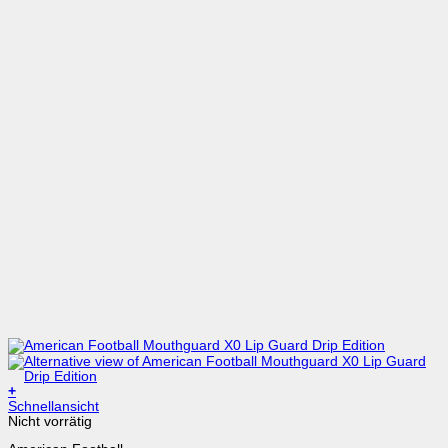
+
Dieses
Schnellansicht
Produkt
Nicht vorrätig
weist