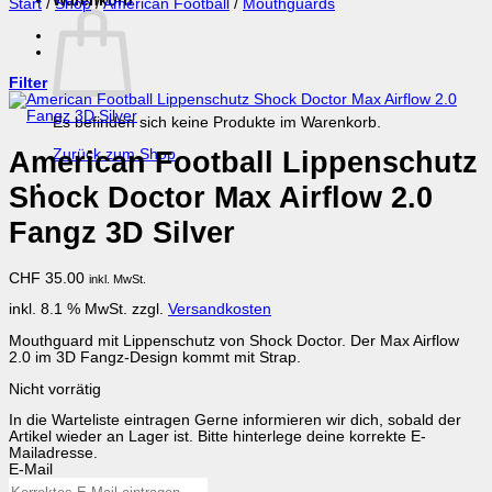
Warenkorb
Start
/
Shop
/
American Football
/
Mouthguards
Filter
Es befinden sich keine Produkte im Warenkorb.
American Football Lippenschutz
Zurück zum Shop
Shock Doctor Max Airflow 2.0
Fangz 3D Silver
CHF
35.00
inkl. MwSt.
inkl. 8.1 % MwSt.
zzgl.
Versandkosten
Mouthguard mit Lippenschutz von Shock Doctor. Der Max Airflow
2.0 im 3D Fangz-Design kommt mit Strap.
Nicht vorrätig
In die Warteliste eintragen
Gerne informieren wir dich, sobald der
Artikel wieder an Lager ist. Bitte hinterlege deine korrekte E-
Mailadresse.
E-Mail