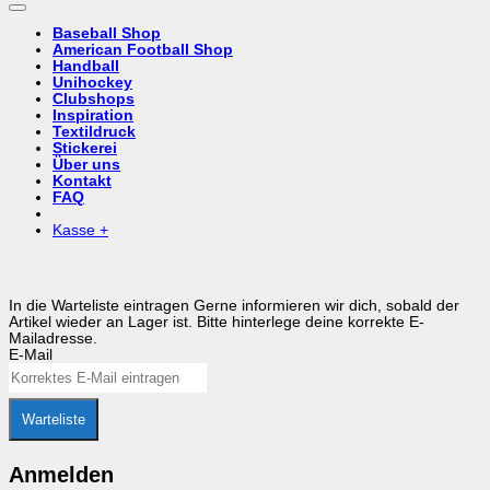
Baseball Shop
American Football Shop
Handball
Unihockey
Clubshops
Inspiration
Textildruck
Stickerei
Über uns
Kontakt
FAQ
Kasse
+
In die Warteliste eintragen
Gerne informieren wir dich, sobald der
Artikel wieder an Lager ist. Bitte hinterlege deine korrekte E-
Mailadresse.
E-Mail
Warteliste
Anmelden