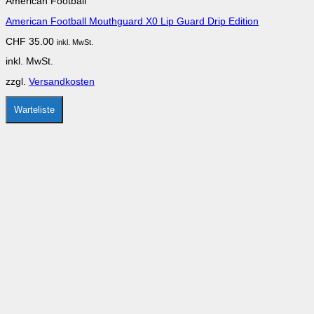
American Football
mehrere
Varianten
American Football Mouthguard X0 Lip Guard Drip Edition
auf.
Die
CHF
35.00
inkl. MwSt.
Optionen
können
inkl. MwSt.
auf
der
zzgl.
Versandkosten
Produktseite
gewählt
werden
Warteliste