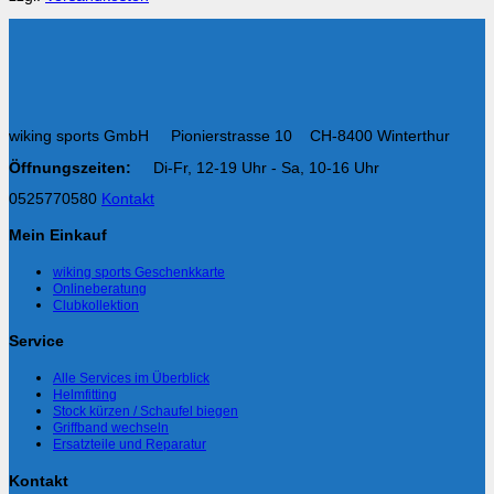
wiking sports GmbH Pionierstrasse 10 CH-8400 Winterthur
Öffnungszeiten:
Di-Fr, 12-19 Uhr - Sa, 10-16 Uhr
0525770580
Kontakt
Mein Einkauf
wiking sports Geschenkkarte
Onlineberatung
Clubkollektion
Service
Alle Services im Überblick
Helmfitting
Stock kürzen / Schaufel biegen
Griffband wechseln
Ersatzteile und Reparatur
Kontakt