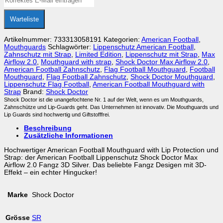
Warteliste
Artikelnummer:
733313058191
Kategorien:
American Football
,
Mouthguards
Schlagwörter:
Lippenschutz American Football
,
Zahnschutz mit Strap
,
Limited Edition
,
Lippenschutz mit Strap
,
Max
Airflow 2.0
,
Mouthguard with strap
,
Shock Doctor Max Airflow 2.0
,
American Football Zahnschutz
,
Flag Football Mouthguard
,
Football
Mouthguard
,
Flag Football Zahnschutz
,
Shock Doctor Mouthguard
,
Lippenschutz Flag Football
,
American Football Mouthguard with
Strap
Brand:
Shock Doctor
Shock Doctor ist die unangefochtene Nr. 1 auf der Welt, wenn es um Mouthguards,
Zahnschütze und Lip-Guards geht. Das Unternehmen ist innovativ. Die Mouthguards und
Lip Guards sind hochwertig und Giftstofffrei.
Beschreibung
Zusätzliche Informationen
Hochwertiger American Football Mouthguard with Lip Protection und
Strap: der American Football Lippenschutz Shock Doctor Max
Airflow 2.0 Fangz 3D Silver. Das beliebte Fangz Desigen mit 3D-
Effekt – ein echter Hingucker!
Marke
Shock Doctor
Grösse
SR