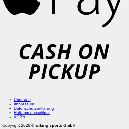
C
o
P
Über uns
Impressum
Datenschutzerklärung
Haftungsausschluss
AGB’s
Copyright 2026 ©
wiking sports GmbH