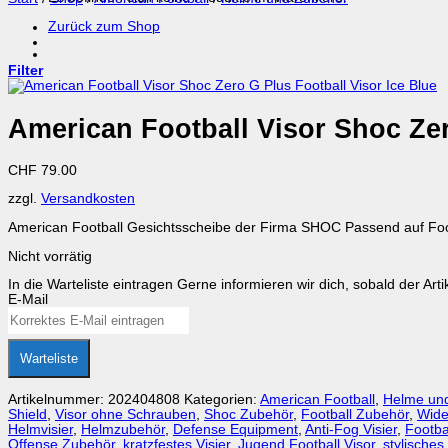
Zurück zum Shop
Filter
American Football Visor Shoc Zer
CHF
79.00
zzgl.
Versandkosten
American Football Gesichtsscheibe der Firma SHOC Passend auf Footb
Nicht vorrätig
In die Warteliste eintragen
Gerne informieren wir dich, sobald der Arti
E-Mail
Warteliste
Artikelnummer:
202404808
Kategorien:
American Football
,
Helme un
Shield
,
Visor ohne Schrauben
,
Shoc Zubehör
,
Football Zubehör
,
Wide
Helmvisier
,
Helmzubehör
,
Defense Equipment
,
Anti-Fog Visier
,
Footba
Offense Zubehör
,
kratzfestes Visier
,
Jugend Football Visor
,
stylisches