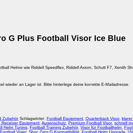
o G Plus Football Visor Ice Blue
all Helme wie Riddell Speedflex, Riddell Axiom, Schutt F7, Xenith Sh
kel wieder an Lager ist. Bitte hinterlege deine korrekte E-Mailadresse.
d Zubehör
Schlagwörter:
Football Equipment
,
Quarterback Visor
,
klarer
 Receiver Equipment
,
Augenschutz
,
Premium Football Visor
,
schnell m
ll Helm Tuning
,
Football Training Zubehör
,
Visor für Footballhelm
,
Foot
 Football Visier
,
Shoc Zero G Kompatibilität
,
Football Helm Upgrade
,
UV