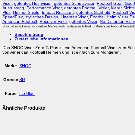
Visor
,
getöntes Helmvisier
,
getöntes Schutzvisier
,
Football Gear
,
Sport
Ausrüstung
,
Performance Visor
,
getöntes Football Visier
,
klarer Sicht
Plus
,
Helmet Shield
,
Impact Resistant
,
getöntes Sichtfeld
,
Football Vis
SpeedFlex
,
stylisches Design
,
Lineman Visor
,
Football Helm Visier De
American Football
,
Receiver Visor
,
getöntes Visier
,
No Distortion Visor
Shoc ist eine kleine, innovative Marke, welche diverse Artikel für American Football herstellt
Beschreibung
Zusätzliche Informationen
Das SHOC Visor Zero G Plus ist ein American Football Visor zum Sc
von American Football Helmen und ist einfach zum Montieren.
Marke
SHOC
Grösse
SR
Farbe
Ice Blue
Ähnliche Produkte