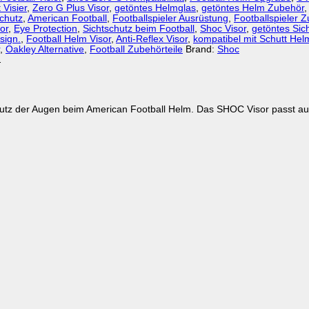
 Visier
,
Zero G Plus Visor
,
getöntes Helmglas
,
getöntes Helm Zubehör
,
schutz
,
American Football
,
Footballspieler Ausrüstung
,
Footballspieler 
or
,
Eye Protection
,
Sichtschutz beim Football
,
Shoc Visor
,
getöntes Sich
sign.
,
Football Helm Visor
,
Anti-Reflex Visor
,
kompatibel mit Schutt He
,
Oakley Alternative
,
Football Zubehörteile
Brand:
Shoc
.
hutz der Augen beim American Football Helm. Das SHOC Visor passt auf