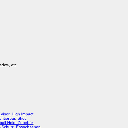
adow, etc.
 Visor
,
High Impact
ontierbar
,
Shoc
ball Helm Zubehör
,
-Schutz
,
Erwachsenen