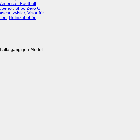
American Football
Zubehör
,
Shoc Zero G
tschutzvisier
,
Visor für
lmen
,
Helmzubehör
 alle gängigen Modell