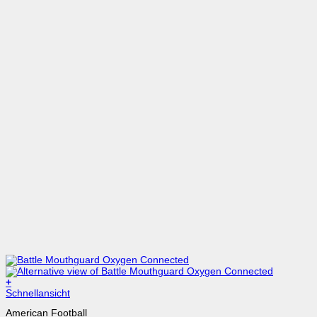
+
Dieses
Schnellansicht
Produkt
American Football
weist