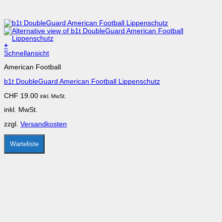
+
Dieses
Schnellansicht
Produkt
American Football
weist
mehrere
b1t DoubleGuard American Football Lippenschutz
Varianten
auf.
CHF
19.00
inkl. MwSt.
Die
Optionen
inkl. MwSt.
können
auf
zzgl.
Versandkosten
der
Produktseite
gewählt
Warteliste
werden