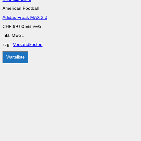
Produkt
American Football
weist
mehrere
Adidas Freak MAX 2.0
Varianten
auf.
CHF
99.00
inkl. MwSt.
Die
Optionen
inkl. MwSt.
können
auf
zzgl.
Versandkosten
der
Produktseite
gewählt
Warteliste
werden