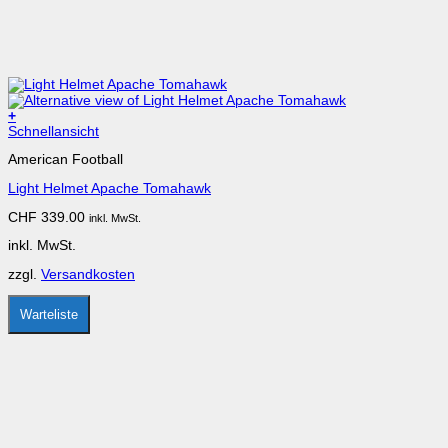
+
Dieses
Schnellansicht
Produkt
American Football
weist
mehrere
Light Helmet Apache Tomahawk
Varianten
auf.
CHF
339.00
inkl. MwSt.
Die
Optionen
inkl. MwSt.
können
auf
zzgl.
Versandkosten
der
Produktseite
gewählt
Warteliste
werden