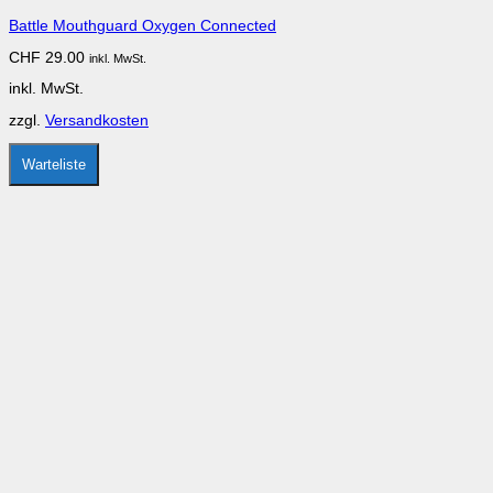
mehrere
Battle Mouthguard Oxygen Connected
Varianten
auf.
CHF
29.00
inkl. MwSt.
Die
Optionen
inkl. MwSt.
können
auf
zzgl.
Versandkosten
der
Produktseite
gewählt
Warteliste
werden