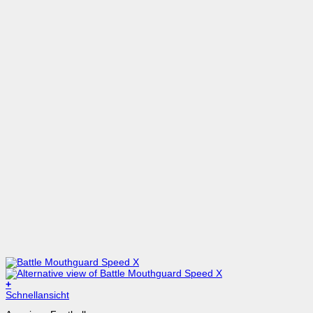
+
Dieses
Schnellansicht
Produkt