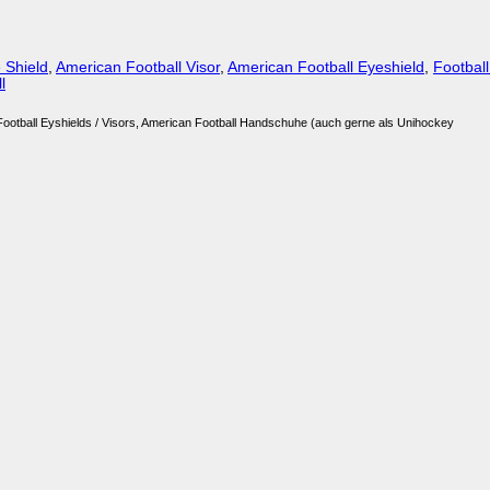
 Shield
,
American Football Visor
,
American Football Eyeshield
,
Football
l
Football Eyshields / Visors, American Football Handschuhe (auch gerne als Unihockey