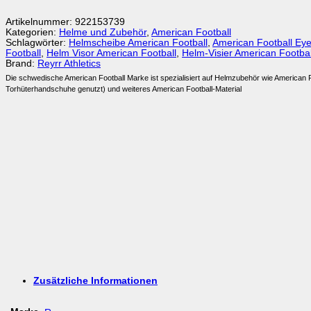
Artikelnummer:
922153739
Kategorien:
Helme und Zubehör
,
American Football
Schlagwörter:
Helmscheibe American Football
,
American Football Eye
Football
,
Helm Visor American Football
,
Helm-Visier American Footbal
Brand:
Reyrr Athletics
Die schwedische American Football Marke ist spezialisiert auf Helmzubehör wie American 
Torhüterhandschuhe genutzt) und weiteres American Football-Material
Zusätzliche Informationen