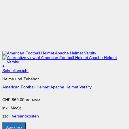
+
Dieses
Schnellansicht
Produkt
Helme und Zubehör
weist
mehrere
American Football Helmet Apache Helmet Varsity
Varianten
auf.
Die
CHF
869.00
inkl. MwSt.
Optionen
können
inkl. MwSt.
auf
der
zzgl.
Versandkosten
Produktseite
gewählt
werden
Warteliste