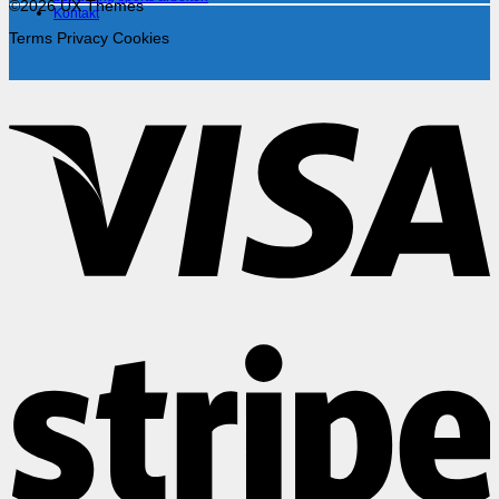
©2026 UX Themes
Kontakt
Terms
Privacy
Cookies
V
S