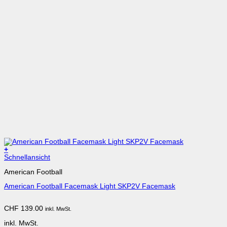
+
Dieses
Schnellansicht
Produkt
American Football
weist
mehrere
American Football Facemask Light SKP2V Facemask
Varianten
auf.
Die
CHF
139.00
inkl. MwSt.
Optionen
können
inkl. MwSt.
auf