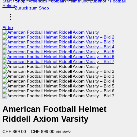
Start
/
Shop
/
American Football
/
Helme und Zubehör
/
Football
Helme
Zurück zum Shop
Filter
American Football Helmet
Riddell Axiom Varsity
CHF
869.00
–
CHF
899.00
inkl. MwSt.