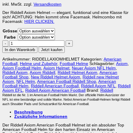
inkl. MwSt.
zzgl.
Versandkosten
Der Riddell Axiom Helmet — elegant, funktional und eine Klasse für
sich! ACHTUNG: Helm kommt ohne Facemask. Helmcombo mit
Facemask:
HIER CLICKEN.
Grösse
Farbe
American
Football
In den Warenkorb
Jetzt kaufen
Helmet
Riddell
Artikelnummer:
RIDDELLAXIOMHELMET
Kategorien:
American
Axiom
Football
,
Helme und Zubehör
,
Football Helme
Schlagwörter:
Axiom
,
Varsity
Axiom Football Helm
,
Axiom Helmet
,
Neuer Axiom NFL Helm
,
Menge
Riddell Axiom
,
Axiom Riddell
,
Riddell Helmet Axiom
,
American
Football Shop
,
New Riddell Helmet Axiom
,
Riddell new Helmet
Axiom
,
NFL Helm
,
American Football Riddell Shop
,
American
Football Helm
,
Riddell American Football
,
Riddell Axiom NFL
,
Riddell
Axiom EFL
,
Riddell Axiom American Football
Brand:
Riddell
Riddell ist die Nr. 1 im American Football Helm Markt. Der offizielle Helm Ausrüster der
NFL ist eine beständige und solide Marke. Nebst American Football-Helmen fertigt Riddell
auch Shoulder Pads und Schutzartikel für American Football.
Beschreibung
Zusätzliche Informationen
Der Riddell Axiom American Football Helmet ist ein absoluter Top
American Football Helm für den harten Einsatz im American