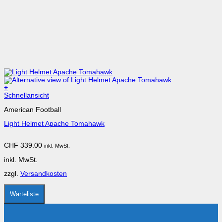
+
Dieses
Schnellansicht
Produkt
American Football
weist
mehrere
Light Helmet Apache Tomahawk
Varianten
auf.
Die
CHF
339.00
inkl. MwSt.
Optionen
können
inkl. MwSt.
auf
der
zzgl.
Versandkosten
Produktseite
gewählt
werden
Warteliste