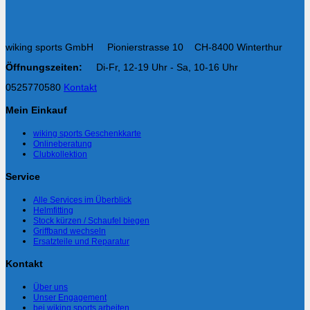
wiking sports GmbH Pionierstrasse 10 CH-8400 Winterthur
Öffnungszeiten:
Di-Fr, 12-19 Uhr - Sa, 10-16 Uhr
0525770580
Kontakt
Mein Einkauf
wiking sports Geschenkkarte
Onlineberatung
Clubkollektion
Service
Alle Services im Überblick
Helmfitting
Stock kürzen / Schaufel biegen
Griffband wechseln
Ersatzteile und Reparatur
Kontakt
Über uns
Unser Engagement
bei wiking sports arbeiten