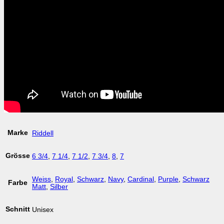
Marke
Riddell
Grösse
6 3/4
,
7 1/4
,
7 1/2
,
7 3/4
,
8
,
7
Weiss
,
Royal
,
Schwarz
,
Navy
,
Cardinal
,
Purple
,
Schwarz
Farbe
Matt
,
Silber
Schnitt
Unisex