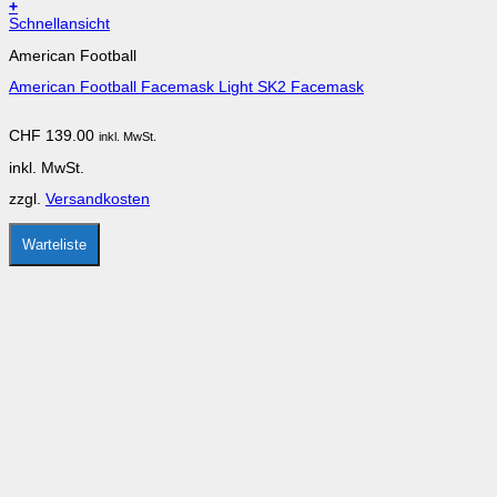
+
Dieses
Schnellansicht
Produkt
American Football
weist
mehrere
American Football Facemask Light SK2 Facemask
Varianten
auf.
Die
CHF
139.00
inkl. MwSt.
Optionen
können
inkl. MwSt.
auf
der
zzgl.
Versandkosten
Produktseite
gewählt
werden
Warteliste