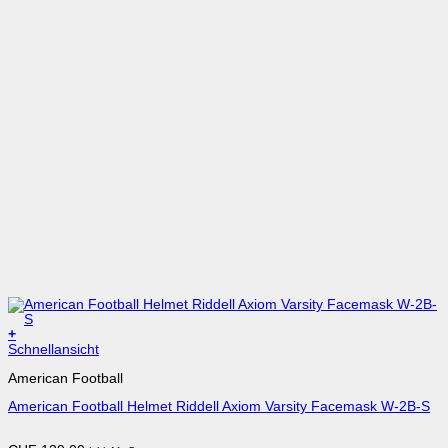
+
Dieses
Schnellansicht
Produkt
American Football
weist
mehrere
American Football Helmet Riddell Axiom Varsity Facemask W-2B-S
Varianten
auf.
Die