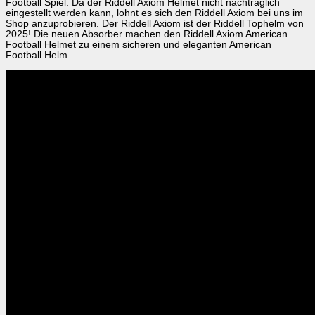
Football Spiel. Da der Riddell Axiom Helmet nicht nachträglich
eingestellt werden kann, lohnt es sich den Riddell Axiom bei uns im
Shop anzuprobieren. Der Riddell Axiom ist der Riddell Tophelm von
2025! Die neuen Absorber machen den Riddell Axiom American
Football Helmet zu einem sicheren und eleganten American
Football Helm.