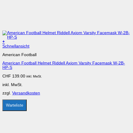
+
Dieses
Schnellansicht
Produkt
American Football
weist
mehrere
American Football Helmet Riddell Axiom Varsity Facemask W-2B-
Varianten
HP-S
auf.
Die
CHF
139.00
inkl. MwSt.
Optionen
können
inkl. MwSt.
auf
der
zzgl.
Versandkosten
Produktseite
gewählt
werden
Warteliste