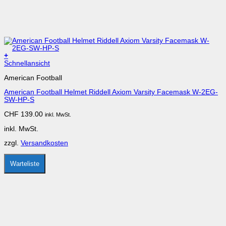
+
Dieses
Schnellansicht
Produkt
American Football
weist
mehrere
American Football Helmet Riddell Axiom Varsity Facemask W-2EG-
Varianten
SW-HP-S
auf.
Die
CHF
139.00
inkl. MwSt.
Optionen
können
inkl. MwSt.
auf
der
zzgl.
Versandkosten
Produktseite
gewählt
werden
Warteliste