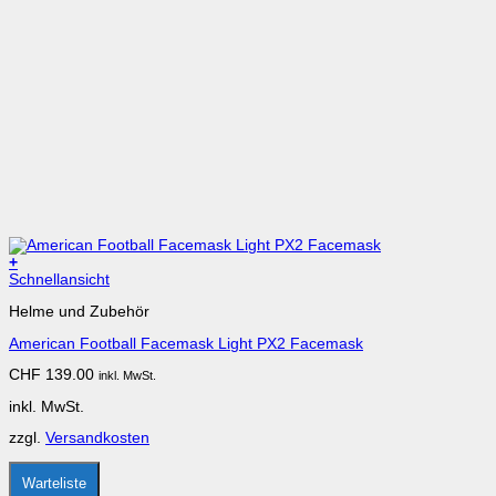
+
Dieses
Schnellansicht
Produkt
Helme und Zubehör
weist
mehrere
American Football Facemask Light PX2 Facemask
Varianten
auf.
CHF
139.00
inkl. MwSt.
Die
Optionen
inkl. MwSt.
können
auf
zzgl.
Versandkosten
der
Produktseite
gewählt
Warteliste
werden