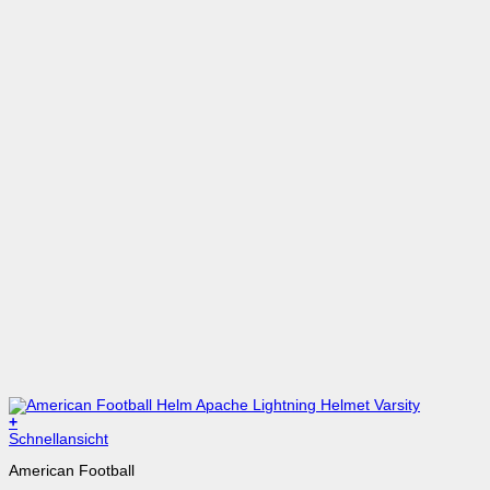
+
Dieses
Schnellansicht
Produkt
American Football
weist
mehrere