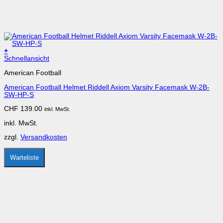
+
Dieses
Schnellansicht
Produkt
American Football
weist
mehrere
American Football Helmet Riddell Axiom Varsity Facemask W-2B-
Varianten
SW-HP-S
auf.
Die
CHF
139.00
inkl. MwSt.
Optionen
können
inkl. MwSt.
auf
der
zzgl.
Versandkosten
Produktseite
gewählt
werden
Warteliste