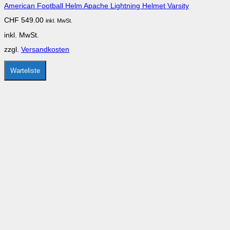
American Football Helm Apache Lightning Helmet Varsity
Varianten
auf.
CHF
549.00
inkl. MwSt.
Die
Optionen
inkl. MwSt.
können
auf
zzgl.
Versandkosten
der
Produktseite
gewählt
Warteliste
werden