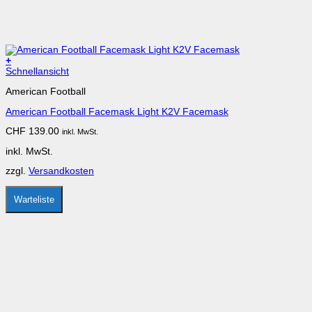
+
Dieses
Schnellansicht
Produkt
American Football
weist
mehrere
American Football Facemask Light K2V Facemask
Varianten
auf.
CHF
139.00
inkl. MwSt.
Die
Optionen
inkl. MwSt.
können
auf
zzgl.
Versandkosten
der
Produktseite
gewählt
Warteliste
werden