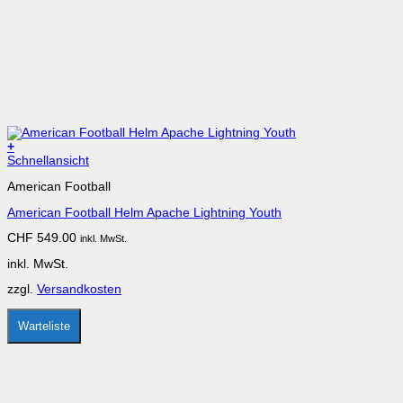
+
Dieses
Schnellansicht
Produkt
American Football
weist
mehrere
American Football Helm Apache Lightning Youth
Varianten
auf.
CHF
549.00
inkl. MwSt.
Die
Optionen
inkl. MwSt.
können
auf
zzgl.
Versandkosten
der
Produktseite
gewählt
Warteliste
werden