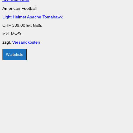
Produkt
American Football
weist
mehrere
Light Helmet Apache Tomahawk
Varianten
auf.
CHF
339.00
inkl. MwSt.
Die
Optionen
inkl. MwSt.
können
auf
zzgl.
Versandkosten
der
Produktseite
gewählt
Warteliste
werden