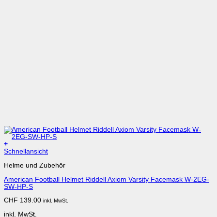
+
Dieses
Schnellansicht
Produkt
Helme und Zubehör
weist
mehrere
American Football Helmet Riddell Axiom Varsity Facemask W-2EG-
Varianten
SW-HP-S
auf.
Die
CHF
139.00
inkl. MwSt.
Optionen
können
inkl. MwSt.
auf