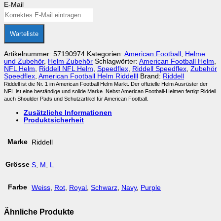
E-Mail
Cam-
Loc
Hard
Cup
Warteliste
CS
Combo
Menge
Artikelnummer:
57190974
Kategorien:
American Football
,
Helme
und Zubehör
,
Helm Zubehör
Schlagwörter:
American Football Helm
,
NFL Helm
,
Riddell NFL Helm
,
Speedflex
,
Riddell Speedflex
,
Zubehör
Speedflex
,
American Football Helm Riddelll
Brand:
Riddell
Riddell ist die Nr. 1 im American Football Helm Markt. Der offizielle Helm Ausrüster der
NFL ist eine beständige und solide Marke. Nebst American Football-Helmen fertigt Riddell
auch Shoulder Pads und Schutzartikel für American Football.
Zusätzliche Informationen
Produktsicherheit
Marke
Riddell
Grösse
S
,
M
,
L
Farbe
Weiss
,
Rot
,
Royal
,
Schwarz
,
Navy
,
Purple
Ähnliche Produkte