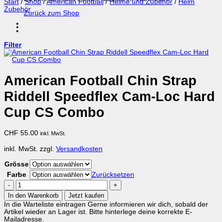
Start
/
Shop
/
American Football
/
Helme und Zubehör
/
Helm
Zubehör
Zurück zum Shop
Filter
American Football Chin Strap
Riddell Speedflex Cam-Loc Hard
Cup CS Combo
CHF
55.00
inkl. MwSt.
inkl. MwSt.
zzgl.
Versandkosten
Grösse
Farbe
Zurücksetzen
American
Football
In den Warenkorb
Jetzt kaufen
Chin
In die Warteliste eintragen
Gerne informieren wir dich, sobald der
Strap
Artikel wieder an Lager ist. Bitte hinterlege deine korrekte E-
Riddell
Mailadresse.
Speedflex