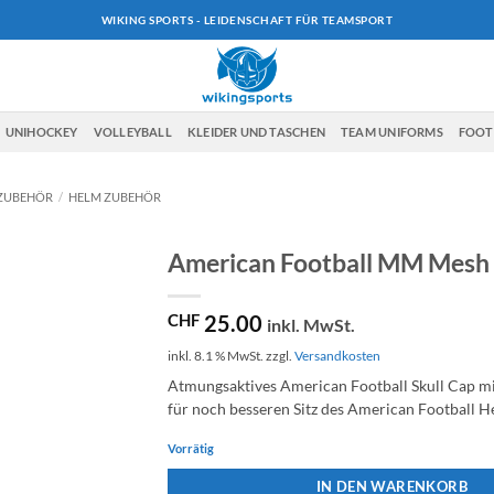
WIKING SPORTS - LEIDENSCHAFT FÜR TEAMSPORT
UNIHOCKEY
VOLLEYBALL
KLEIDER UND TASCHEN
TEAM UNIFORMS
FOO
ZUBEHÖR
/
HELM ZUBEHÖR
American Football MM Mesh 
CHF
25.00
inkl. MwSt.
inkl. 8.1 % MwSt.
zzgl.
Versandkosten
Atmungsaktives American Football Skull Cap m
für noch besseren Sitz des American Football H
Vorrätig
IN DEN WARENKORB