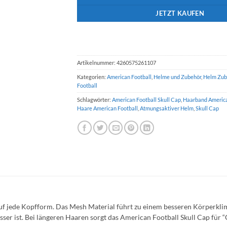
JETZT KAUFEN
Artikelnummer:
4260575261107
Kategorien:
American Football
,
Helme und Zubehör
,
Helm Zub
Football
Schlagwörter:
American Football Skull Cap
,
Haarband America
Haare American Football
,
Atmungsaktiver Helm
,
Skull Cap
 auf jede Kopfform. Das Mesh Material führt zu einem besseren Körperkli
ser ist. Bei längeren Haaren sorgt das American Football Skull Cap für