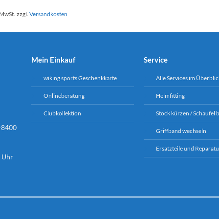
 MwSt.
zzgl.
Versandkosten
Mein Einkauf
Service
wiking sports Geschenkkarte
Alle Services im Überblic
Onlineberatung
Helmfitting
Clubkollektion
Stock kürzen / Schaufel 
-8400
Griffband wechseln
Ersatzteile und Reparatu
6 Uhr