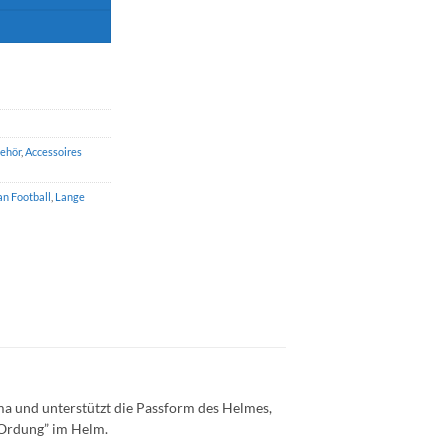
ehör
,
Accessoires
n Football
,
Lange
ma und unterstützt die Passform des Helmes,
 “Ordung” im Helm.