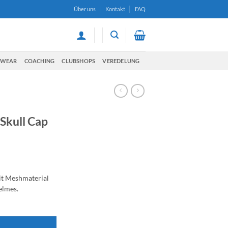
Über uns
Kontakt
FAQ
TWEAR
COACHING
CLUBSHOPS
VEREDELUNG
Skull Cap
it Meshmaterial
elmes.