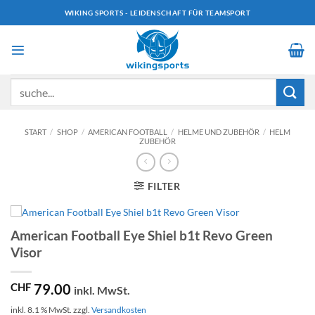
Zum
WIKING SPORTS - LEIDENSCHAFT FÜR TEAMSPORT
Inhalt
springen
Suchen
nach:
START
/
SHOP
/
AMERICAN FOOTBALL
/
HELME UND ZUBEHÖR
/
HELM
ZUBEHÖR
FILTER
American Football Eye Shiel b1t Revo Green
Visor
CHF
79.00
inkl. MwSt.
inkl. 8.1 % MwSt.
zzgl.
Versandkosten