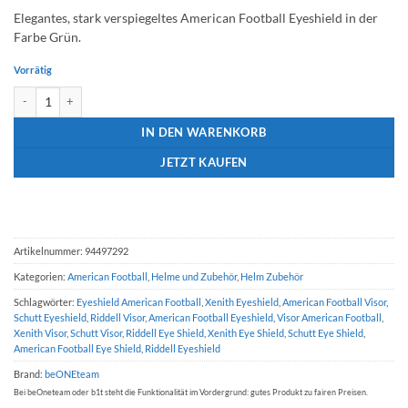
Elegantes, stark verspiegeltes American Football Eyeshield in der
Farbe Grün.
Vorrätig
American Football Eye Shiel b1t Revo Green Visor Menge
IN DEN WARENKORB
JETZT KAUFEN
Artikelnummer:
94497292
Kategorien:
American Football
,
Helme und Zubehör
,
Helm Zubehör
Schlagwörter:
Eyeshield American Football
,
Xenith Eyeshield
,
American Football Visor
,
Schutt Eyeshield
,
Riddell Visor
,
American Football Eyeshield
,
Visor American Football
,
Xenith Visor
,
Schutt Visor
,
Riddell Eye Shield
,
Xenith Eye Shield
,
Schutt Eye Shield
,
American Football Eye Shield
,
Riddell Eyeshield
Brand:
beONEteam
Bei beOneteam oder b1t steht die Funktionalität im Vordergrund: gutes Produkt zu fairen Preisen.