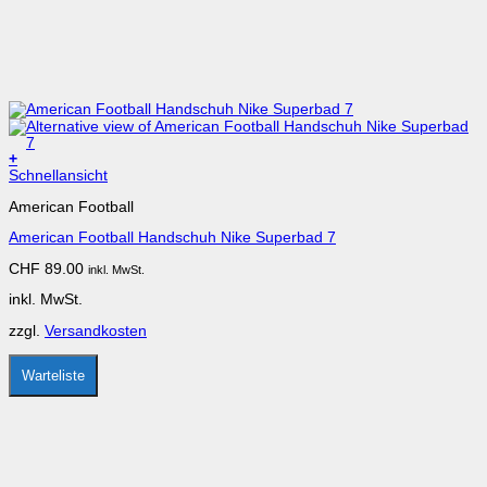
+
Dieses
Schnellansicht
Produkt
American Football
weist
mehrere
American Football Handschuh Nike Superbad 7
Varianten
auf.
CHF
89.00
inkl. MwSt.
Die
Optionen
inkl. MwSt.
können
auf
zzgl.
Versandkosten
der
Produktseite
gewählt
Warteliste
werden