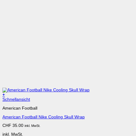
+
Dieses
Schnellansicht
Produkt
American Football
weist
mehrere
American Football Nike Cooling Skull Wrap
Varianten
auf.
CHF
35.00
inkl. MwSt.
Die
Optionen
inkl. MwSt.
können