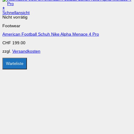
+
Dieses
Schnellansicht
Produkt
Nicht vorrätig
weist
Footwear
mehrere
Varianten
American Football Schuh Nike Alpha Menace 4 Pro
auf.
Die
CHF
199.00
Optionen
können
zzgl.
Versandkosten
auf
der
Produktseite
Warteliste
gewählt
werden