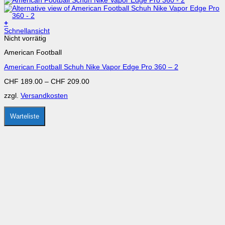
+
Dieses
Schnellansicht
Produkt
Nicht vorrätig
weist
American Football
mehrere
Varianten
American Football Schuh Nike Vapor Edge Pro 360 – 2
auf.
Die
CHF
189.00
–
CHF
209.00
Optionen
können
zzgl.
Versandkosten
auf
der
Produktseite
Warteliste
gewählt
werden