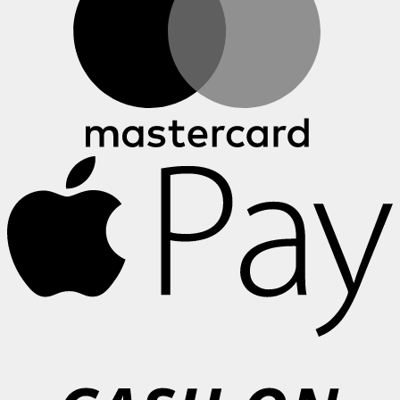
A
P
C
o
P