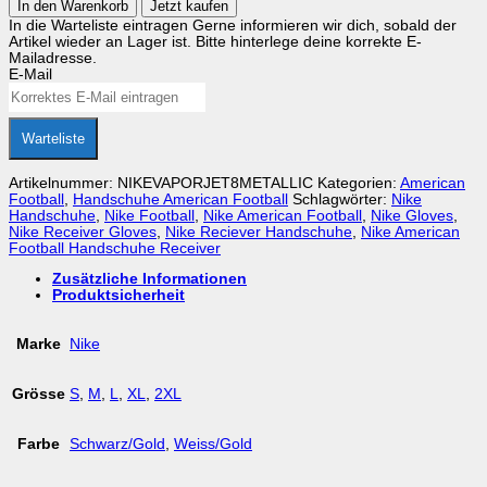
In den Warenkorb
Jetzt kaufen
Handschuh
In die Warteliste eintragen
Gerne informieren wir dich, sobald der
Nike
Artikel wieder an Lager ist. Bitte hinterlege deine korrekte E-
Vapor
Mailadresse.
Jet
E-Mail
8
METALLIC
Menge
Warteliste
Artikelnummer:
NIKEVAPORJET8METALLIC
Kategorien:
American
Football
,
Handschuhe American Football
Schlagwörter:
Nike
Handschuhe
,
Nike Football
,
Nike American Football
,
Nike Gloves
,
Nike Receiver Gloves
,
Nike Reciever Handschuhe
,
Nike American
Football Handschuhe Receiver
Zusätzliche Informationen
Produktsicherheit
Marke
Nike
Grösse
S
,
M
,
L
,
XL
,
2XL
Farbe
Schwarz/Gold
,
Weiss/Gold