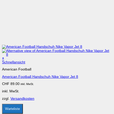
+
Dieses
Schnellansicht
Produkt
American Football
weist
mehrere
American Football Handschuh Nike Vapor Jet 8
Varianten
auf.
CHF
89.00
inkl. MwSt.
Die
Optionen
inkl. MwSt.
können
auf
zzgl.
Versandkosten
der
Produktseite
gewählt
Warteliste
werden