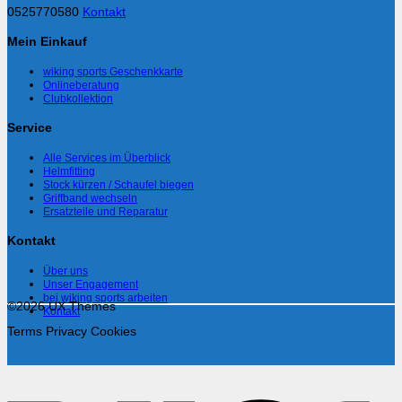
0525770580
Kontakt
Mein Einkauf
wiking sports Geschenkkarte
Onlineberatung
Clubkollektion
Service
Alle Services im Überblick
Helmfitting
Stock kürzen / Schaufel biegen
Griffband wechseln
Ersatzteile und Reparatur
Kontakt
Über uns
Unser Engagement
bei wiking sports arbeiten
©2026 UX Themes
Kontakt
Terms
Privacy
Cookies
V