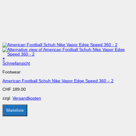
+
Dieses
Schnellansicht
Produkt
Footwear
weist
mehrere
American Football Schuh Nike Vapor Edge Speed 360 – 2
Varianten
auf.
CHF
189.00
Die
Optionen
zzgl.
Versandkosten
können
auf
der
Warteliste
Produktseite
gewählt
werden