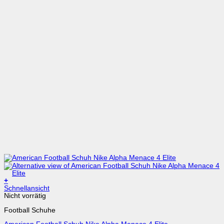
+
Dieses
Schnellansicht
Produkt
Nicht vorrätig
weist
Football Schuhe
mehrere
Varianten