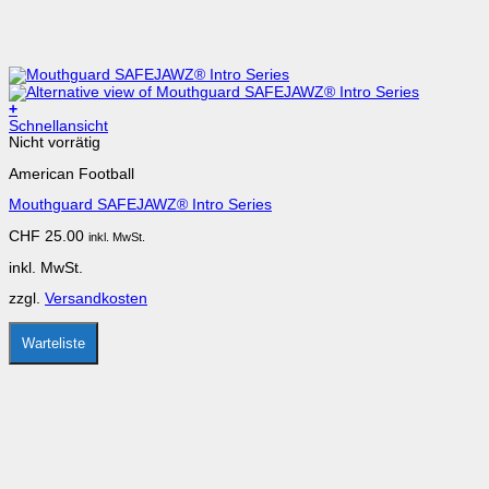
+
Dieses
Schnellansicht
Produkt
Nicht vorrätig
weist
American Football
mehrere
Varianten
Mouthguard SAFEJAWZ® Intro Series
auf.
Die
CHF
25.00
inkl. MwSt.
Optionen
können
inkl. MwSt.
auf
der
zzgl.
Versandkosten
Produktseite
gewählt
werden
Warteliste