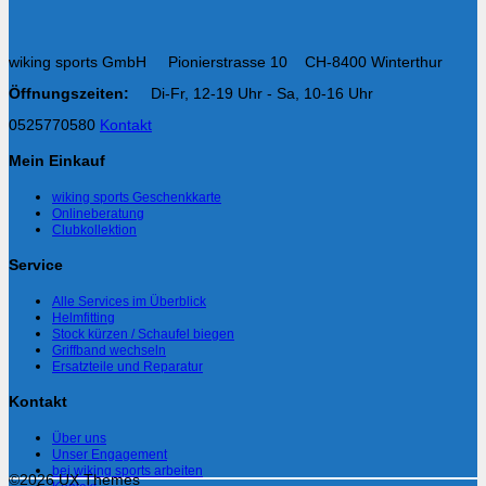
wiking sports GmbH Pionierstrasse 10 CH-8400 Winterthur
Öffnungszeiten:
Di-Fr, 12-19 Uhr - Sa, 10-16 Uhr
0525770580
Kontakt
Mein Einkauf
wiking sports Geschenkkarte
Onlineberatung
Clubkollektion
Service
Alle Services im Überblick
Helmfitting
Stock kürzen / Schaufel biegen
Griffband wechseln
Ersatzteile und Reparatur
Kontakt
Über uns
Unser Engagement
bei wiking sports arbeiten
©2026 UX Themes