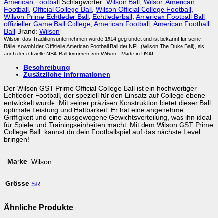
American Football
Schlagwörter:
Wilson Ball
,
Wilson American
Football
,
Official College Ball
,
Wilson Official College Football
,
Wilson Prime Echtleder Ball
,
Echtlederball
,
American Football Ball
offizieller Game Ball College
,
American Football
,
American Football
Ball
Brand:
Wilson
Wilson, das Traditionsunternehmen wurde 1914 gegründet und ist bekannt für seine
Bälle: sowohl der Offizielle American Football Ball der NFL (Wilson The Duke Ball), als
auch der offizielle NBA-Ball kommen von Wilson - Made in USA!
Beschreibung
Zusätzliche Informationen
Der Wilson GST Prime Official College Ball ist ein hochwertiger
Echtleder Football, der speziell für den Einsatz auf College ebene
entwickelt wurde. Mit seiner präzisen Konstruktion bietet dieser Ball
optimale Leistung und Haltbarkeit. Er hat eine angenehme
Griffigkeit und eine ausgewogene Gewichtsverteilung, was ihn ideal
für Spiele und Trainingseinheiten macht. Mit dem Wilson GST Prime
College Ball kannst du dein Footballspiel auf das nächste Level
bringen!
Marke
Wilson
Grösse
SR
Ähnliche Produkte