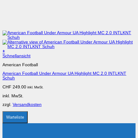
+
Dieses
Schnellansicht
Produkt
American Football
weist
mehrere
American Football Under Armour UA Highlight MC 2.0 INTLKNT
Varianten
Schuh
auf.
Die
CHF
249.00
inkl. MwSt.
Optionen
können
inkl. MwSt.
auf
der
zzgl.
Versandkosten
Produktseite
gewählt
werden
Warteliste