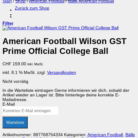
Start
/
Shop
/
American Football
/
Bälle American Football
Zurück zum Shop
Filter
American Football Wilson GST
Prime Official College Ball
CHF
159.00
inkl. MwSt.
inkl. 8.1 % MwSt.
zzgl.
Versandkosten
Nicht vorrätig
In die Warteliste eintragen
Gerne informieren wir dich, sobald der
Artikel wieder an Lager ist. Bitte hinterlege deine korrekte E-
Mailadresse.
E-Mail
Warteliste
Artikelnummer:
887768754334
Kategorien:
American Football
,
Bälle