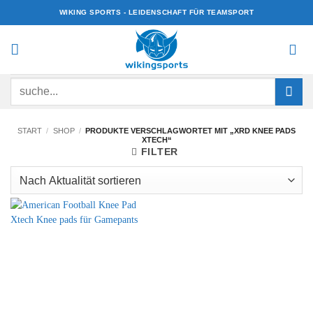
Zum
WIKING SPORTS - LEIDENSCHAFT FÜR TEAMSPORT
Inhalt
springen
Suchen
nach:
START
/
SHOP
/
PRODUKTE VERSCHLAGWORTET MIT „XRD KNEE PADS
XTECH“
FILTER