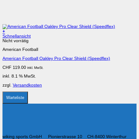
+
Schnellansicht
Nicht vorrätig
American Football
American Football Oakley Pro Clear Shield (Speedflex)
CHF
119.00
inkl. MwSt.
inkl. 8.1 % MwSt.
zzgl.
Versandkosten
Warteliste
wiking sports GmbH Pionierstrasse 10 CH-8400 Winterthur