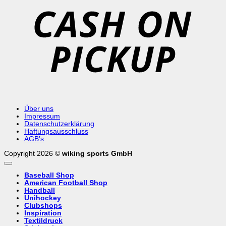
P
Über uns
Impressum
Datenschutzerklärung
Haftungsausschluss
AGB’s
Copyright 2026 ©
wiking sports GmbH
Baseball Shop
American Football Shop
Handball
Unihockey
Clubshops
Inspiration
Textildruck