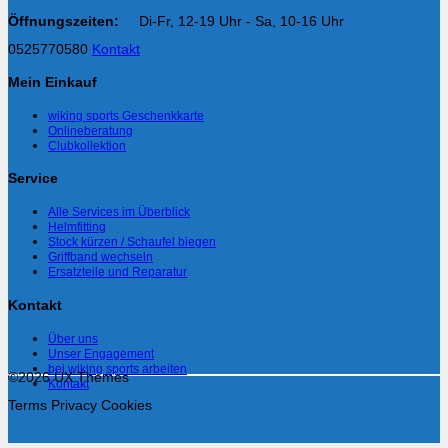
Öffnungszeiten:
Di-Fr, 12-19 Uhr - Sa, 10-16 Uhr
0525770580
Kontakt
Mein Einkauf
wiking sports Geschenkkarte
Onlineberatung
Clubkollektion
Service
Alle Services im Überblick
Helmfitting
Stock kürzen / Schaufel biegen
Griffband wechseln
Ersatzteile und Reparatur
Kontakt
Über uns
Unser Engagement
bei wiking sports arbeiten
©2026 UX Themes
Kontakt
Terms
Privacy
Cookies