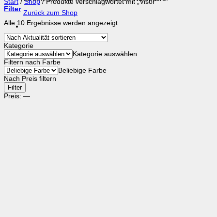
Start
/
Shop
/
Produkte verschlagwortet mit „Visor“
Filter
Zurück zum Shop
Nach
Alle 10 Ergebnisse werden angezeigt
Aktualität
sortiert
Kategorie
Kategorie auswählen
Filtern nach Farbe
Beliebige Farbe
Nach Preis filtern
Min.
Max.
Filter
Preis
Preis
Preis:
—