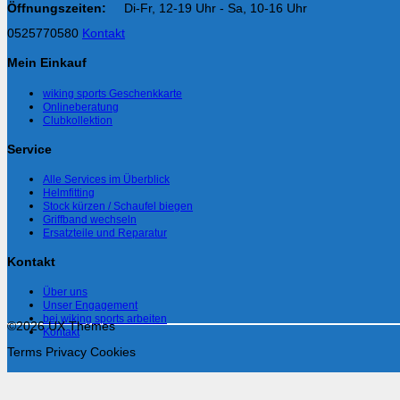
Öffnungszeiten:
Di-Fr, 12-19 Uhr - Sa, 10-16 Uhr
0525770580
Kontakt
Mein Einkauf
wiking sports Geschenkkarte
Onlineberatung
Clubkollektion
Service
Alle Services im Überblick
Helmfitting
Stock kürzen / Schaufel biegen
Griffband wechseln
Ersatzteile und Reparatur
Kontakt
Über uns
Unser Engagement
bei wiking sports arbeiten
©2026 UX Themes
Kontakt
Terms
Privacy
Cookies