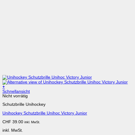
+
Dieses
Schnellansicht
Produkt
Nicht vorrätig
weist
Schutzbrille Unihockey
mehrere
Varianten
Unihockey Schutzbrille Unihoc Victory Junior
auf.
Die
CHF
39.00
inkl. MwSt.
Optionen
können
inkl. MwSt.
auf