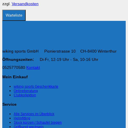
der
zzgl.
Versandkosten
Produktseite
gewählt
werden
Warteliste
wiking sports GmbH Pionierstrasse 10 CH-8400 Winterthur
Öffnungszeiten:
Di-Fr, 12-19 Uhr - Sa, 10-16 Uhr
0525770580
Kontakt
Mein Einkauf
wiking sports Geschenkkarte
Onlineberatung
Clubkollektion
Service
Alle Services im Überblick
Helmfitting
Stock kürzen / Schaufel biegen
Griffband wechseln