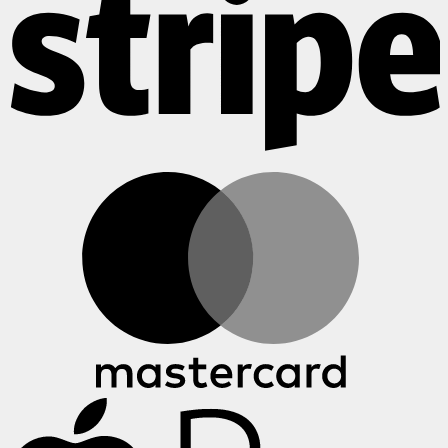
M
A
P