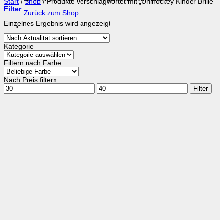
Start
/
Shop
/
Produkte verschlagwortet mit „Unihockey Kinder Brille“
Filter
Zurück zum Shop
Einzelnes Ergebnis wird angezeigt
Kategorie
Filtern nach Farbe
Nach Preis filtern
Min.
Max.
Filter
Preis
Preis