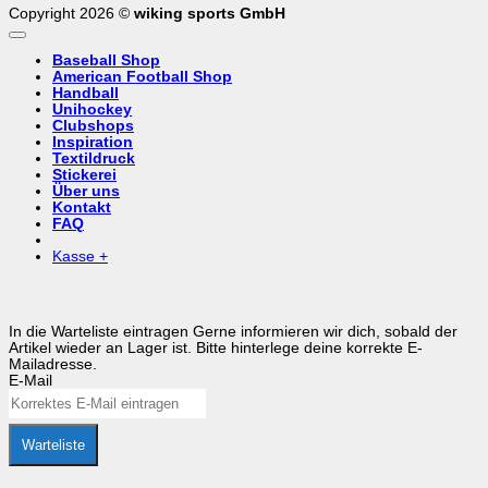
Copyright 2026 ©
wiking sports GmbH
Baseball Shop
American Football Shop
Handball
Unihockey
Clubshops
Inspiration
Textildruck
Stickerei
Über uns
Kontakt
FAQ
Kasse
+
In die Warteliste eintragen
Gerne informieren wir dich, sobald der
Artikel wieder an Lager ist. Bitte hinterlege deine korrekte E-
Mailadresse.
E-Mail
Warteliste