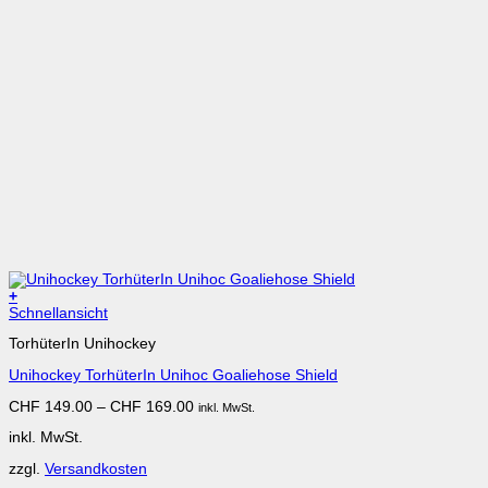
+
Dieses
Schnellansicht
Produkt
TorhüterIn Unihockey
weist
mehrere
Unihockey TorhüterIn Unihoc Goaliehose Shield
Varianten
auf.
CHF
149.00
–
CHF
169.00
inkl. MwSt.
Die
Optionen
inkl. MwSt.
können
auf
zzgl.
Versandkosten
der