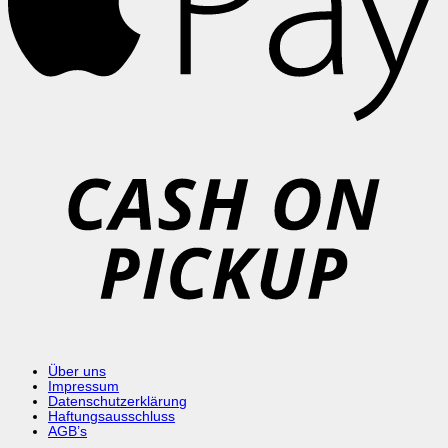
C
o
P
Über uns
Impressum
Datenschutzerklärung
Haftungsausschluss
AGB’s