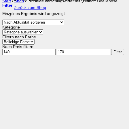
Start
/
Shop
/
Produkte verschlagwortet mit „Unihoc Goaliehose“
Filter
Zurück zum Shop
Einzelnes Ergebnis wird angezeigt
Kategorie
Filtern nach Farbe
Nach Preis filtern
Min.
Max.
Filter
Preis
Preis