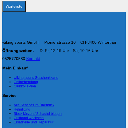
Produktseite
gewählt
Warteliste
werden
wiking sports GmbH Pionierstrasse 10 CH-8400 Winterthur
Öffnungszeiten:
Di-Fr, 12-19 Uhr - Sa, 10-16 Uhr
0525770580
Kontakt
Mein Einkauf
wiking sports Geschenkkarte
Onlineberatung
Clubkollektion
Service
Alle Services im Überblick
Helmfitting
Stock kürzen / Schaufel biegen
Griffband wechseln
Ersatzteile und Reparatur