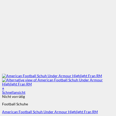
+
Dieses
Schnellansicht
Produkt
Nicht vorrätig
weist
Football Schuhe
mehrere
Varianten
American Football Schuh Under Armour Highlight Fran RM
auf.