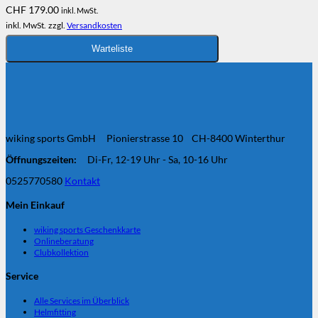
Die
CHF
179.00
inkl. MwSt.
Optionen
inkl. MwSt.
zzgl.
Versandkosten
können
auf
der
Warteliste
Produktseite
gewählt
werden
wiking sports GmbH Pionierstrasse 10 CH-8400 Winterthur
Öffnungszeiten:
Di-Fr, 12-19 Uhr - Sa, 10-16 Uhr
0525770580
Kontakt
Mein Einkauf
wiking sports Geschenkkarte
Onlineberatung
Clubkollektion
Service
Alle Services im Überblick
Helmfitting