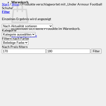
Warenkorb
Start
/
Shop
/
Produkte verschlagwortet mit „Under Armour Football
Schuhe“
Filter
Einzelnes Ergebnis wird angezeigt
Es befinden sich keine Produkte im Warenkorb.
Kategorie
Zurück zum Shop
Filtern nach Farbe
Nach Preis filtern
Min.
Max.
Filter
Preis
Preis