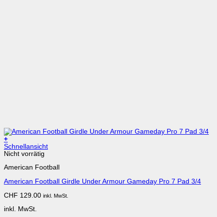
+
Dieses
Schnellansicht
Produkt
Nicht vorrätig
weist
American Football
mehrere
Varianten
American Football Girdle Under Armour Gameday Pro 7 Pad 3/4
auf.
Die
CHF
129.00
inkl. MwSt.
Optionen
können
inkl. MwSt.
auf