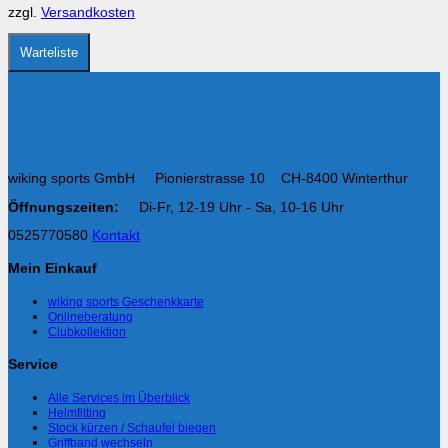
der
zzgl.
Versandkosten
Produktseite
gewählt
werden
Warteliste
wiking sports GmbH Pionierstrasse 10 CH-8400 Winterthur
Öffnungszeiten:
Di-Fr, 12-19 Uhr - Sa, 10-16 Uhr
0525770580
Kontakt
Mein Einkauf
wiking sports Geschenkkarte
Onlineberatung
Clubkollektion
Service
Alle Services im Überblick
Helmfitting
Stock kürzen / Schaufel biegen
Griffband wechseln