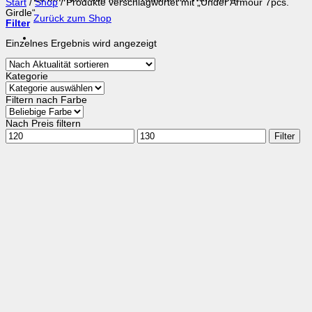
Start
/
Shop
/
Produkte verschlagwortet mit „Under Armour 7pcs.
Girdle“
Zurück zum Shop
Filter
Einzelnes Ergebnis wird angezeigt
Kategorie
Filtern nach Farbe
Nach Preis filtern
Min.
Max.
Filter
Preis
Preis