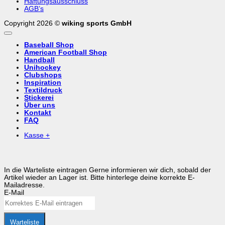
Haftungsausschluss
AGB’s
Copyright 2026 ©
wiking sports GmbH
Baseball Shop
American Football Shop
Handball
Unihockey
Clubshops
Inspiration
Textildruck
Stickerei
Über uns
Kontakt
FAQ
Kasse
+
In die Warteliste eintragen
Gerne informieren wir dich, sobald der
Artikel wieder an Lager ist. Bitte hinterlege deine korrekte E-
Mailadresse.
E-Mail
Warteliste