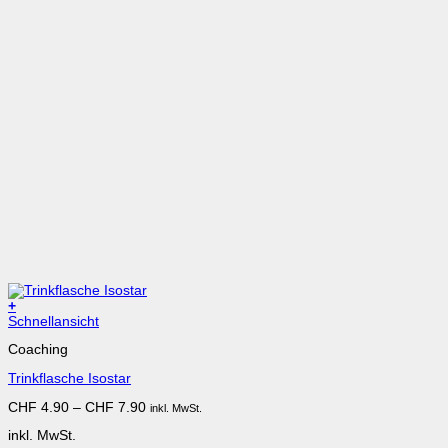
+
Dieses
Schnellansicht
Produkt
Coaching
weist
mehrere
Trinkflasche Isostar
Varianten
auf.
CHF
4.90
–
CHF
7.90
inkl. MwSt.
Die
Optionen
inkl. MwSt.
können