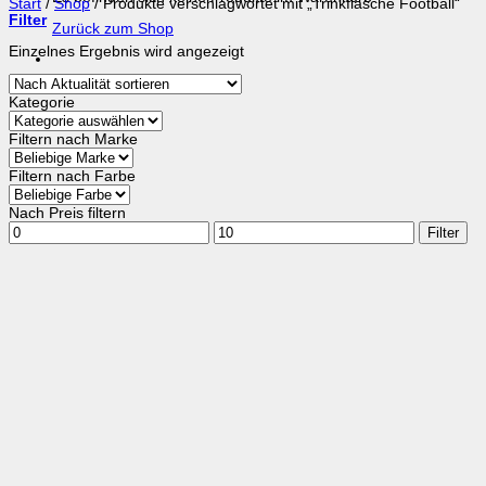
Start
/
Shop
/
Produkte verschlagwortet mit „Trinkflasche Football“
Filter
Zurück zum Shop
Einzelnes Ergebnis wird angezeigt
Kategorie
Filtern nach Marke
Filtern nach Farbe
Nach Preis filtern
Min.
Max.
Filter
Preis
Preis