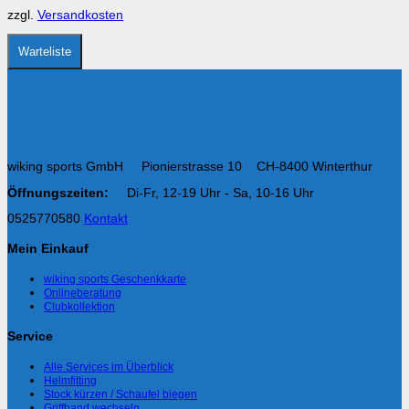
auf
zzgl.
Versandkosten
der
Produktseite
gewählt
Warteliste
werden
wiking sports GmbH Pionierstrasse 10 CH-8400 Winterthur
Öffnungszeiten:
Di-Fr, 12-19 Uhr - Sa, 10-16 Uhr
0525770580
Kontakt
Mein Einkauf
wiking sports Geschenkkarte
Onlineberatung
Clubkollektion
Service
Alle Services im Überblick
Helmfitting
Stock kürzen / Schaufel biegen
Griffband wechseln