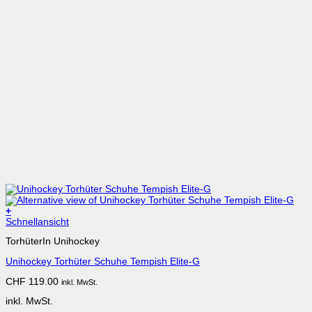
+
Dieses
Schnellansicht
Produkt
TorhüterIn Unihockey
weist
mehrere
Unihockey Torhüter Schuhe Tempish Elite-G
Varianten
auf.
CHF
119.00
inkl. MwSt.
Die
Optionen
inkl. MwSt.
können