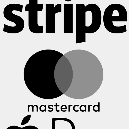
M
A
P