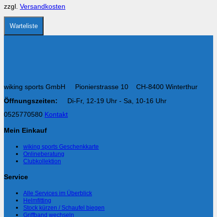
auf
zzgl.
Versandkosten
der
Produktseite
gewählt
Warteliste
werden
wiking sports GmbH Pionierstrasse 10 CH-8400 Winterthur
Öffnungszeiten:
Di-Fr, 12-19 Uhr - Sa, 10-16 Uhr
0525770580
Kontakt
Mein Einkauf
wiking sports Geschenkkarte
Onlineberatung
Clubkollektion
Service
Alle Services im Überblick
Helmfitting
Stock kürzen / Schaufel biegen
Griffband wechseln