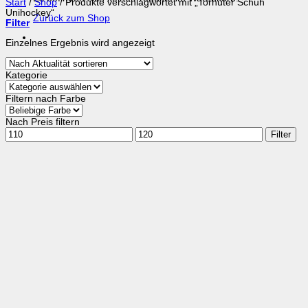
Start
/
Shop
/
Produkte verschlagwortet mit „Torhüter Schuh
Unihockey“
Zurück zum Shop
Filter
Einzelnes Ergebnis wird angezeigt
Kategorie
Filtern nach Farbe
Nach Preis filtern
Min.
Max.
Filter
Preis
Preis