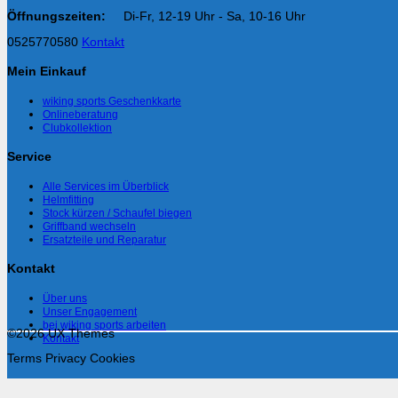
Öffnungszeiten:
Di-Fr, 12-19 Uhr - Sa, 10-16 Uhr
0525770580
Kontakt
Mein Einkauf
wiking sports Geschenkkarte
Onlineberatung
Clubkollektion
Service
Alle Services im Überblick
Helmfitting
Stock kürzen / Schaufel biegen
Griffband wechseln
Ersatzteile und Reparatur
Kontakt
Über uns
Unser Engagement
bei wiking sports arbeiten
©2026 UX Themes
Kontakt
Terms
Privacy
Cookies