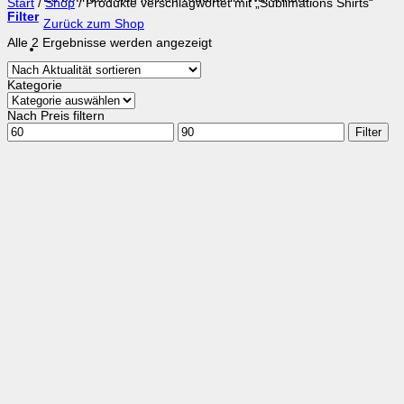
Start
/
Shop
/
Produkte verschlagwortet mit „Sublimations Shirts“
Filter
Zurück zum Shop
Nach
Alle 2 Ergebnisse werden angezeigt
Aktualität
sortiert
Kategorie
Nach Preis filtern
Min.
Max.
Filter
Preis
Preis