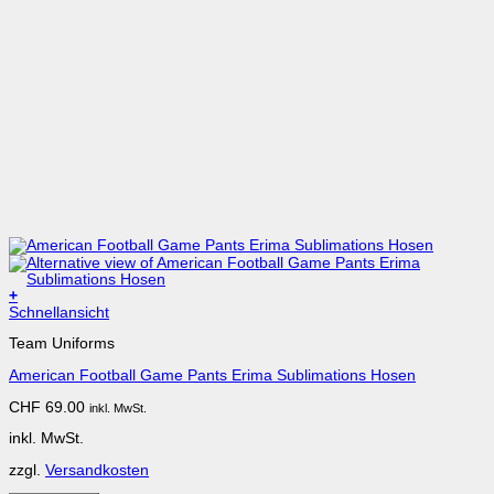
+
Dieses
Schnellansicht
Produkt
Team Uniforms
weist
mehrere
American Football Game Pants Erima Sublimations Hosen
Varianten
auf.
CHF
69.00
inkl. MwSt.
Die
Optionen
inkl. MwSt.
können
auf
zzgl.
Versandkosten
der
Produktseite