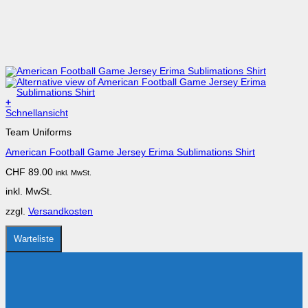
+
Dieses
Schnellansicht
Produkt
Team Uniforms
weist
mehrere
American Football Game Jersey Erima Sublimations Shirt
Varianten
auf.
CHF
89.00
inkl. MwSt.
Die
Optionen
inkl. MwSt.
können
auf
zzgl.
Versandkosten
der
Produktseite
gewählt
Warteliste
werden