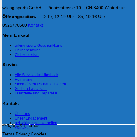
wiking sports GmbH Pionierstrasse 10 CH-8400 Winterthur
Öffnungszeiten:
Di-Fr, 12-19 Uhr - Sa, 10-16 Uhr
0525770580
Kontakt
Mein Einkauf
wiking sports Geschenkkarte
Onlineberatung
Clubkollektion
Service
Alle Services im Überblick
Helmfitting
Stock kürzen / Schaufel biegen
Griffband wechseln
Ersatzteile und Reparatur
Kontakt
Über uns
Unser Engagement
bei wiking sports arbeiten
©2026 UX Themes
Kontakt
Terms
Privacy
Cookies