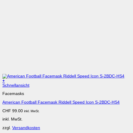
+
Dieses
Schnellansicht
Produkt
Facemasks
weist
mehrere
American Football Facemask Riddell Speed Icon S-2BDC-HS4
Varianten
auf.
CHF
99.00
inkl. MwSt.
Die
Optionen
inkl. MwSt.
können
auf
zzgl.
Versandkosten
der