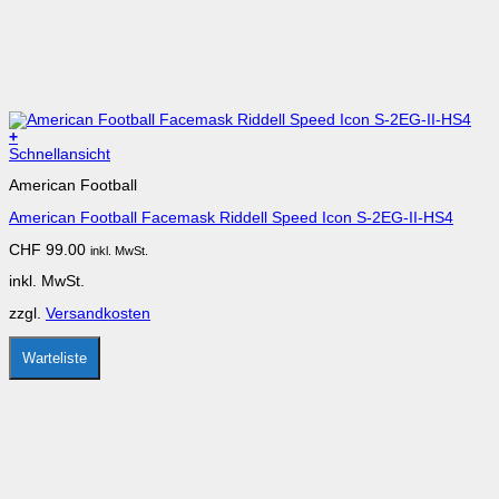
+
Dieses
Schnellansicht
Produkt
American Football
weist
mehrere
American Football Facemask Riddell Speed Icon S-2EG-II-HS4
Varianten
auf.
CHF
99.00
inkl. MwSt.
Die
Optionen
inkl. MwSt.
können
auf
zzgl.
Versandkosten
der
Produktseite
gewählt
Warteliste
werden