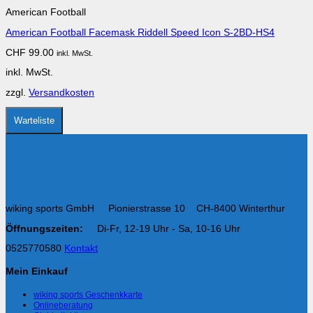
Produkt
American Football
weist
mehrere
American Football Facemask Riddell Speed Icon S-2BD-HS4
Varianten
auf.
CHF
99.00
inkl. MwSt.
Die
Optionen
inkl. MwSt.
können
auf
zzgl.
Versandkosten
der
Produktseite
gewählt
Warteliste
werden
wiking sports GmbH Pionierstrasse 10 CH-8400 Winterthur
Öffnungszeiten:
Di-Fr, 12-19 Uhr - Sa, 10-16 Uhr
0525770580
Kontakt
Mein Einkauf
wiking sports Geschenkkarte
Onlineberatung