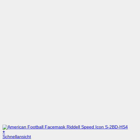
+
Dieses
Schnellansicht