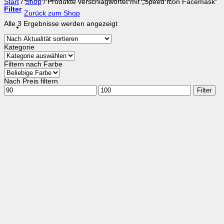
Start
/
Shop
/
Produkte verschlagwortet mit „Speed Icon Facemask“
Filter
Zurück zum Shop
Nach
Alle 3 Ergebnisse werden angezeigt
Aktualität
sortiert
Kategorie
Filtern nach Farbe
Nach Preis filtern
Min.
Max.
Filter
Preis
Preis