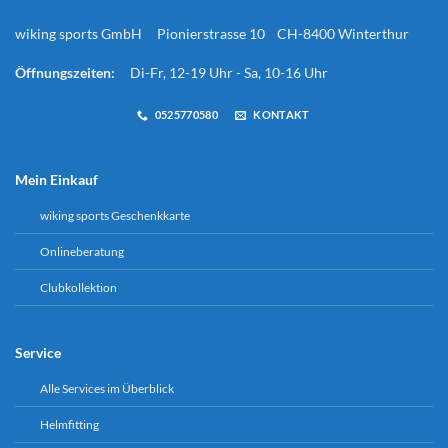
wiking sports GmbH Pionierstrasse 10 CH-8400 Winterthur
Öffnungszeiten:
Di-Fr, 12-19 Uhr - Sa, 10-16 Uhr
0525770580
KONTAKT
Mein Einkauf
wiking sports Geschenkkarte
Onlineberatung
Clubkollektion
Service
Alle Services im Überblick
Helmfitting