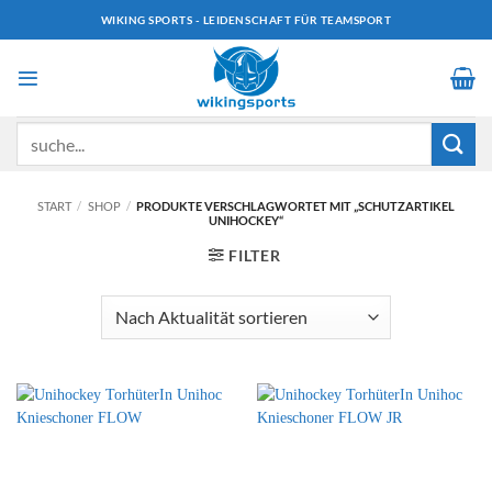
Zum
WIKING SPORTS - LEIDENSCHAFT FÜR TEAMSPORT
Inhalt
springen
Suchen
nach:
START
/
SHOP
/
PRODUKTE VERSCHLAGWORTET MIT „SCHUTZARTIKEL
UNIHOCKEY“
FILTER