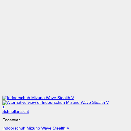
+
Dieses
Schnellansicht
Produkt
Footwear
weist
mehrere
Indoorschuh Mizuno Wave Stealth V
Varianten