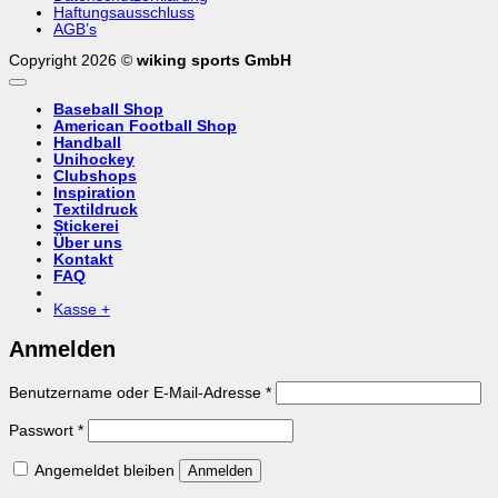
Haftungsausschluss
AGB’s
Copyright 2026 ©
wiking sports GmbH
Baseball Shop
American Football Shop
Handball
Unihockey
Clubshops
Inspiration
Textildruck
Stickerei
Über uns
Kontakt
FAQ
Kasse
+
Anmelden
Erforderlich
Benutzername oder E-Mail-Adresse
*
Erforderlich
Passwort
*
Angemeldet bleiben
Anmelden