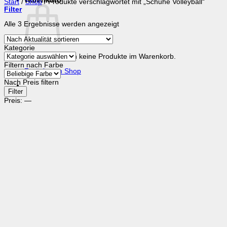
Warenkorb
Start
/
Shop
/
Produkte verschlagwortet mit „Schuhe Volleyball“
Filter
Nach
Alle 3 Ergebnisse werden angezeigt
Aktualität
sortiert
Kategorie
Es befinden sich keine Produkte im Warenkorb.
Filtern nach Farbe
Zurück zum Shop
Nach Preis filtern
Min.
Max.
Filter
Preis
Preis
Preis:
—