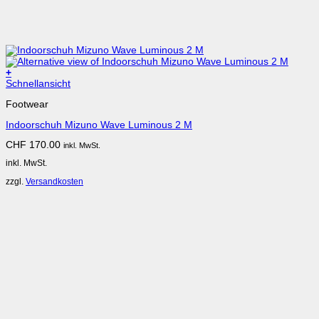
+
Dieses
Schnellansicht
Produkt
Footwear
weist
mehrere
Indoorschuh Mizuno Wave Luminous 2 M
Varianten
auf.
CHF
170.00
inkl. MwSt.
Die
Optionen
inkl. MwSt.
können
auf
zzgl.
Versandkosten
der
Produktseite
gewählt
werden