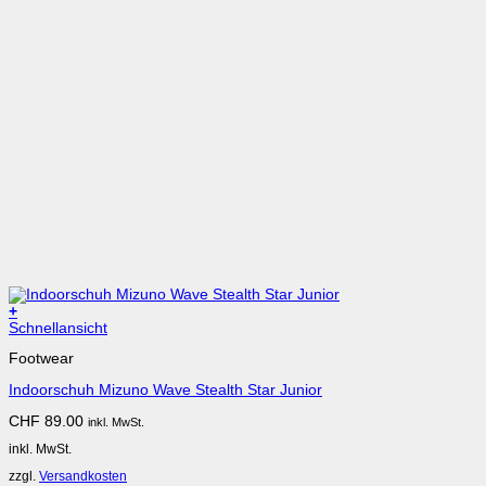
+
Dieses
Schnellansicht
Produkt
Footwear
weist
mehrere
Indoorschuh Mizuno Wave Stealth Star Junior
Varianten
auf.
CHF
89.00
inkl. MwSt.
Die
Optionen
inkl. MwSt.
können
auf
zzgl.
Versandkosten