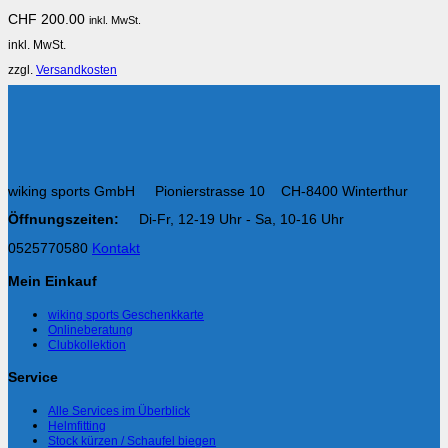
auf.
CHF
200.00
inkl. MwSt.
Die
Optionen
inkl. MwSt.
können
auf
zzgl.
Versandkosten
der
Produktseite
gewählt
werden
wiking sports GmbH Pionierstrasse 10 CH-8400 Winterthur
Öffnungszeiten:
Di-Fr, 12-19 Uhr - Sa, 10-16 Uhr
0525770580
Kontakt
Mein Einkauf
wiking sports Geschenkkarte
Onlineberatung
Clubkollektion
Service
Alle Services im Überblick
Helmfitting
Stock kürzen / Schaufel biegen