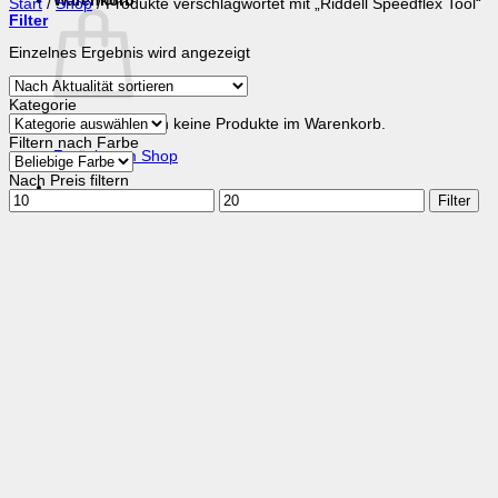
Warenkorb
Start
/
Shop
/
Produkte verschlagwortet mit „Riddell Speedflex Tool“
Filter
Einzelnes Ergebnis wird angezeigt
Kategorie
Es befinden sich keine Produkte im Warenkorb.
Filtern nach Farbe
Zurück zum Shop
Nach Preis filtern
Min.
Max.
Filter
Preis
Preis