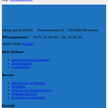
wiking sports GmbH Pionierstrasse 10 CH-8400 Winterthur
Öffnungszeiten:
Di-Fr, 12-19 Uhr - Sa, 10-16 Uhr
0525770580
Kontakt
Mein Einkauf
wiking sports Geschenkkarte
Onlineberatung
Clubkollektion
Service
Alle Services im Überblick
Helmfitting
Stock kürzen / Schaufel biegen
Griffband wechseln
Ersatzteile und Reparatur
Kontakt