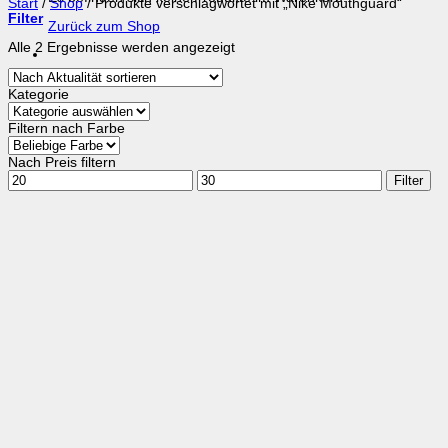
Start
/
Shop
/
Produkte verschlagwortet mit „Nike Mouthguard“
Filter
Zurück zum Shop
Nach
Alle 2 Ergebnisse werden angezeigt
Aktualität
sortiert
Kategorie
Filtern nach Farbe
Nach Preis filtern
Min.
Max.
Filter
Preis
Preis