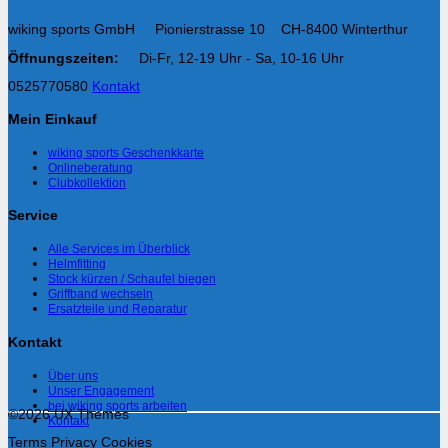
wiking sports GmbH Pionierstrasse 10 CH-8400 Winterthur
Öffnungszeiten:
Di-Fr, 12-19 Uhr - Sa, 10-16 Uhr
0525770580
Kontakt
Mein Einkauf
wiking sports Geschenkkarte
Onlineberatung
Clubkollektion
Service
Alle Services im Überblick
Helmfitting
Stock kürzen / Schaufel biegen
Griffband wechseln
Ersatzteile und Reparatur
Kontakt
Über uns
Unser Engagement
bei wiking sports arbeiten
©2026 UX Themes
Kontakt
Terms
Privacy
Cookies