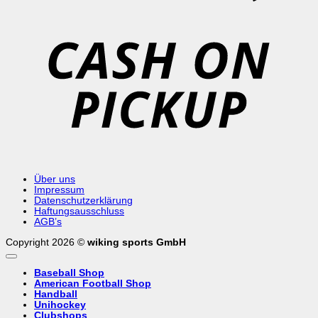
C
o
P
Über uns
Impressum
Datenschutzerklärung
Haftungsausschluss
AGB’s
Copyright 2026 ©
wiking sports GmbH
Baseball Shop
American Football Shop
Handball
Unihockey
Clubshops