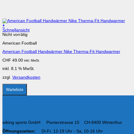
+
Schnellansicht
Nicht vorrätig
American Football
American Football Handwärmer Nike Therma-Fit Handwarmer
CHF
49.00
inkl. MwSt.
inkl. 8.1 % MwSt.
zzgl.
Versandkosten
Warteliste
wiking sports GmbH Pionierstrasse 10 CH-8400 Winterthur
Öffnungszeiten:
Di-Fr, 12-19 Uhr - Sa, 10-16 Uhr