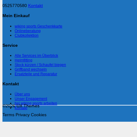
0525770580
Kontakt
Mein Einkauf
wiking sports Geschenkkarte
Onlineberatung
Clubkollektion
Service
Alle Services im Überblick
Helmfitting
Stock kürzen / Schaufel biegen
Griffband wechseln
Ersatzteile und Reparatur
Kontakt
Über uns
Unser Engagement
bei wiking sports arbeiten
©2026 UX Themes
Kontakt
Terms
Privacy
Cookies