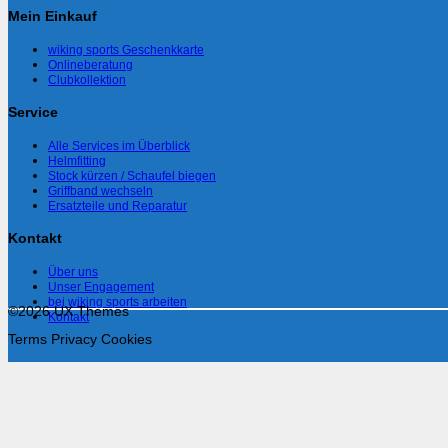
Mein Einkauf
wiking sports Geschenkkarte
Onlineberatung
Clubkollektion
Service
Alle Services im Überblick
Helmfitting
Stock kürzen / Schaufel biegen
Griffband wechseln
Ersatzteile und Reparatur
Kontakt
Über uns
Unser Engagement
bei wiking sports arbeiten
©2026 UX Themes
Kontakt
Terms
Privacy
Cookies