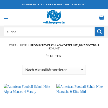
Zum
WIKING SPORTS - LEIDENSCHAFT FÜR TEAMSPORT
Inhalt
springen
Suchen
nach:
START
/
SHOP
/
PRODUKTE VERSCHLAGWORTET MIT „NIKE FOOTBALL
SCHUHE“
FILTER