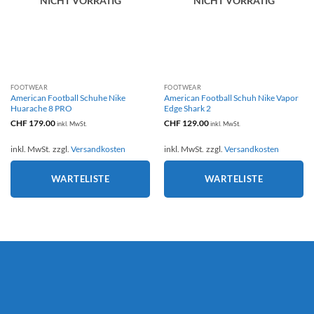
NICHT VORRÄTIG
NICHT VORRÄTIG
FOOTWEAR
FOOTWEAR
American Football Schuhe Nike
American Football Schuh Nike Vapor
Huarache 8 PRO
Edge Shark 2
CHF
179.00
CHF
129.00
inkl. MwSt.
inkl. MwSt.
inkl. MwSt.
zzgl.
Versandkosten
inkl. MwSt.
zzgl.
Versandkosten
WARTELISTE
WARTELISTE