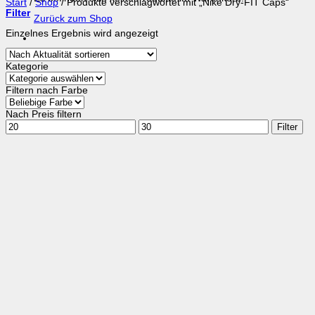
Start
/
Shop
/
Produkte verschlagwortet mit „Nike Dry-FIT Caps“
Filter
Zurück zum Shop
Einzelnes Ergebnis wird angezeigt
Kategorie
Filtern nach Farbe
Nach Preis filtern
Min.
Max.
Filter
Preis
Preis