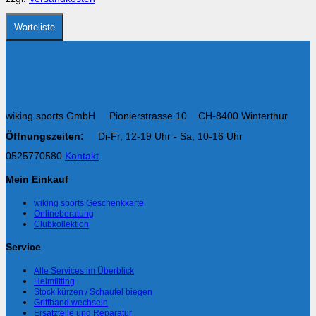
der
Produktseite
gewählt
Warteliste
werden
wiking sports GmbH Pionierstrasse 10 CH-8400 Winterthur
Öffnungszeiten:
Di-Fr, 12-19 Uhr - Sa, 10-16 Uhr
0525770580
Kontakt
Mein Einkauf
wiking sports Geschenkkarte
Onlineberatung
Clubkollektion
Service
Alle Services im Überblick
Helmfitting
Stock kürzen / Schaufel biegen
Griffband wechseln
Ersatzteile und Reparatur