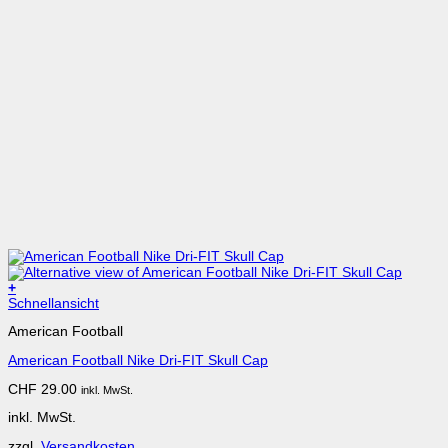
+
Dieses
Schnellansicht
Produkt
American Football
weist
mehrere
American Football Nike Dri-FIT Skull Cap
Varianten
auf.
CHF
29.00
inkl. MwSt.
Die
Optionen
inkl. MwSt.
können
auf
zzgl.
Versandkosten