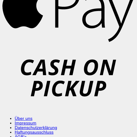
C
o
P
Über uns
Impressum
Datenschutzerklärung
Haftungsausschluss
AGB’s