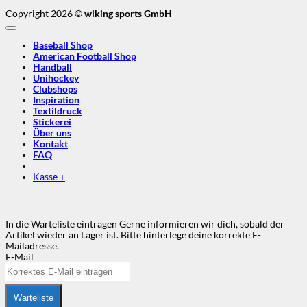
Copyright 2026 ©
wiking sports GmbH
Baseball Shop
American Football Shop
Handball
Unihockey
Clubshops
Inspiration
Textildruck
Stickerei
Über uns
Kontakt
FAQ
Kasse
+
In die Warteliste eintragen
Gerne informieren wir dich, sobald der
Artikel wieder an Lager ist. Bitte hinterlege deine korrekte E-
Mailadresse.
E-Mail
Warteliste