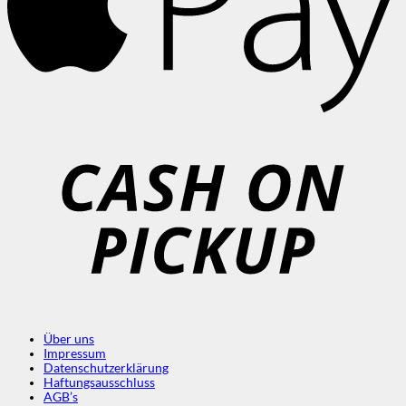
C
o
P
Über uns
Impressum
Datenschutzerklärung
Haftungsausschluss
AGB’s