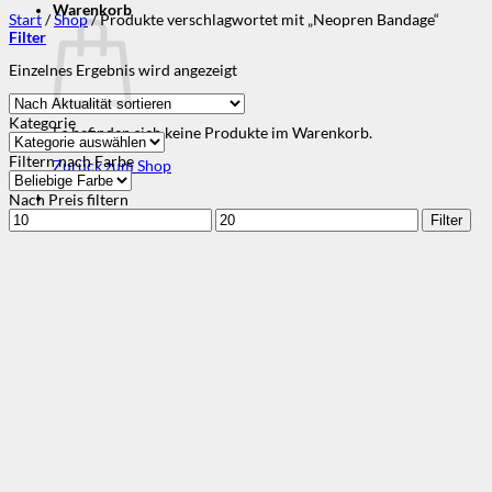
Warenkorb
Start
/
Shop
/
Produkte verschlagwortet mit „Neopren Bandage“
Filter
Einzelnes Ergebnis wird angezeigt
Kategorie
Es befinden sich keine Produkte im Warenkorb.
Filtern nach Farbe
Zurück zum Shop
Nach Preis filtern
Min.
Max.
Filter
Preis
Preis