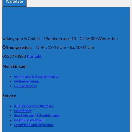
auf
Warteliste
der
Produktseite
gewählt
werden
wiking sports GmbH Pionierstrasse 10 CH-8400 Winterthur
Öffnungszeiten:
Di-Fr, 12-19 Uhr - Sa, 10-16 Uhr
0525770580
Kontakt
Mein Einkauf
wiking sports Geschenkkarte
Onlineberatung
Clubkollektion
Service
Alle Services im Überblick
Helmfitting
Stock kürzen / Schaufel biegen
Griffband wechseln
Ersatzteile und Reparatur