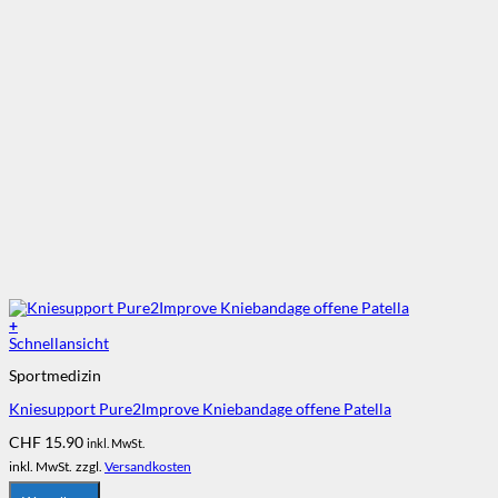
+
Dieses
Schnellansicht
Produkt
Sportmedizin
weist
mehrere
Kniesupport Pure2Improve Kniebandage offene Patella
Varianten
auf.
CHF
15.90
inkl. MwSt.
Die
inkl. MwSt.
zzgl.
Versandkosten
Optionen
können