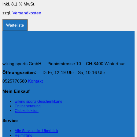
inkl. 8.1 % MwSt.
zzgl.
Versandkosten
Warteliste
wiking sports GmbH Pionierstrasse 10 CH-8400 Winterthur
Öffnungszeiten:
Di-Fr, 12-19 Uhr - Sa, 10-16 Uhr
0525770580
Kontakt
Mein Einkauf
wiking sports Geschenkkarte
Onlineberatung
Clubkollektion
Service
Alle Services im Überblick
Helmfitting