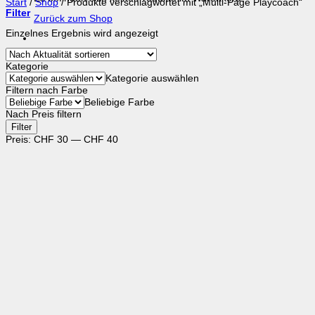
Start
/
Shop
/
Produkte verschlagwortet mit „Multi-Page Playcoach“
Filter
Zurück zum Shop
Einzelnes Ergebnis wird angezeigt
Kategorie
Kategorie auswählen
Filtern nach Farbe
Beliebige Farbe
Nach Preis filtern
Min.
Max.
Filter
Preis
Preis
Preis:
CHF 30
—
CHF 40