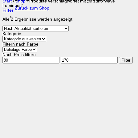
Start
/
Shop
/
Produkte verschlagwortet mit „Mizuno Wave
Luminous“
Zurück zum Shop
Filter
Nach
Alle 2 Ergebnisse werden angezeigt
Aktualität
sortiert
Kategorie
Filtern nach Farbe
Nach Preis filtern
Min.
Max.
Filter
Preis
Preis