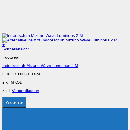
+
Dieses
Schnellansicht
Produkt
Footwear
weist
mehrere
Indoorschuh Mizuno Wave Luminous 2 M
Varianten
auf.
CHF
170.00
inkl. MwSt.
Die
Optionen
inkl. MwSt.
können
auf
zzgl.
Versandkosten
der
Produktseite
gewählt
Warteliste
werden