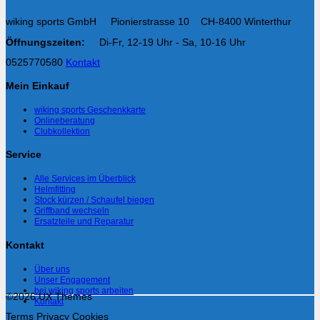
wiking sports GmbH Pionierstrasse 10 CH-8400 Winterthur
Öffnungszeiten:
Di-Fr, 12-19 Uhr - Sa, 10-16 Uhr
0525770580
Kontakt
Mein Einkauf
wiking sports Geschenkkarte
Onlineberatung
Clubkollektion
Service
Alle Services im Überblick
Helmfitting
Stock kürzen / Schaufel biegen
Griffband wechseln
Ersatzteile und Reparatur
Kontakt
Über uns
Unser Engagement
bei wiking sports arbeiten
©2026 UX Themes
Kontakt
Terms
Privacy
Cookies