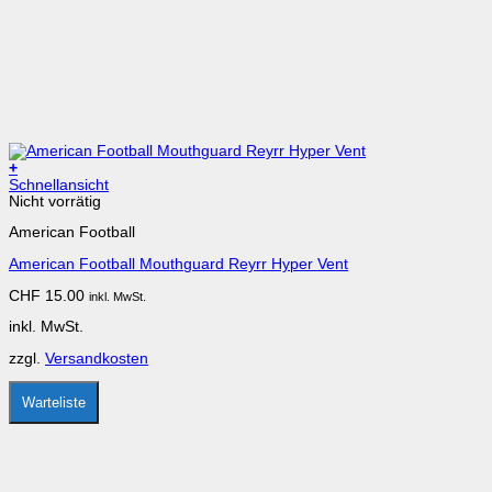
+
Dieses
Schnellansicht
Produkt
Nicht vorrätig
weist
American Football
mehrere
Varianten
American Football Mouthguard Reyrr Hyper Vent
auf.
Die
CHF
15.00
inkl. MwSt.
Optionen
können
inkl. MwSt.
auf
der
zzgl.
Versandkosten
Produktseite
gewählt
werden
Warteliste