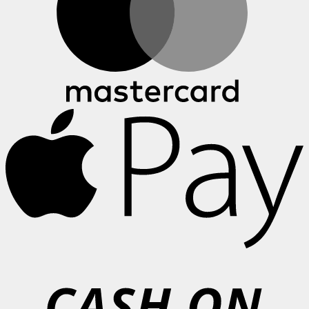
A
P
C
o
P