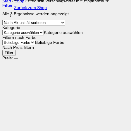
Start
/
Shop
/
Produkte verschlagwortet mit „Lippenschutz“
Filter
Zurück zum Shop
Nach
Alle 3 Ergebnisse werden angezeigt
Aktualität
sortiert
Kategorie
Kategorie auswählen
Filtern nach Farbe
Beliebige Farbe
Nach Preis filtern
Min.
Max.
Filter
Preis
Preis
Preis:
—