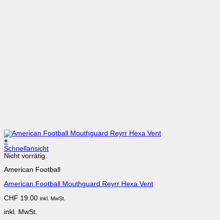
+
Dieses
Schnellansicht
Produkt
Nicht vorrätig
weist
American Football
mehrere
Varianten
American Football Mouthguard Reyrr Hexa Vent
auf.
Die
CHF
19.00
inkl. MwSt.
Optionen
können
inkl. MwSt.
auf