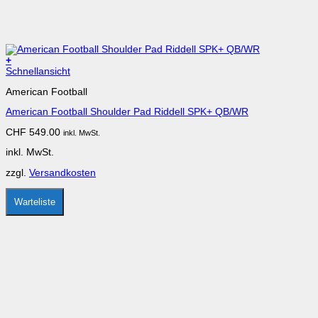
+
Dieses
Schnellansicht
Produkt
American Football
weist
mehrere
American Football Shoulder Pad Riddell SPK+ QB/WR
Varianten
auf.
CHF
549.00
inkl. MwSt.
Die
Optionen
inkl. MwSt.
können
auf
zzgl.
Versandkosten
der
Produktseite
gewählt
Warteliste
werden