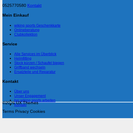
0525770580
Kontakt
Mein Einkauf
wiking sports Geschenkkarte
Onlineberatung
Clubkollektion
Service
Alle Services im Überblick
Helmfitting
Stock kürzen / Schaufel biegen
Griffband wechseln
Ersatzteile und Reparatur
Kontakt
Über uns
Unser Engagement
bei wiking sports arbeiten
©2026 UX Themes
Kontakt
Terms
Privacy
Cookies