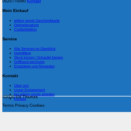
0525770580
Kontakt
Mein Einkauf
wiking sports Geschenkkarte
Onlineberatung
Clubkollektion
Service
Alle Services im Überblick
Helmfitting
Stock kürzen / Schaufel biegen
Griffband wechseln
Ersatzteile und Reparatur
Kontakt
Über uns
Unser Engagement
bei wiking sports arbeiten
©2026 UX Themes
Kontakt
Terms
Privacy
Cookies