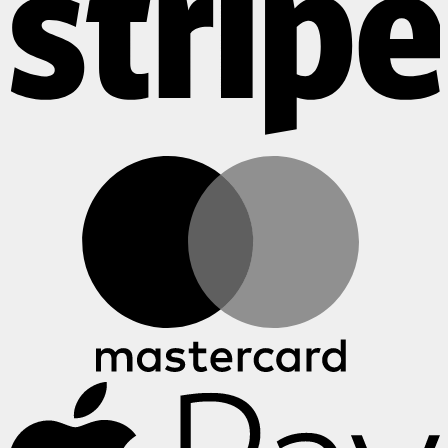
M
A
P