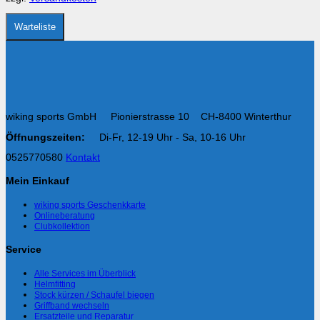
der
Produktseite
gewählt
Warteliste
werden
wiking sports GmbH Pionierstrasse 10 CH-8400 Winterthur
Öffnungszeiten:
Di-Fr, 12-19 Uhr - Sa, 10-16 Uhr
0525770580
Kontakt
Mein Einkauf
wiking sports Geschenkkarte
Onlineberatung
Clubkollektion
Service
Alle Services im Überblick
Helmfitting
Stock kürzen / Schaufel biegen
Griffband wechseln
Ersatzteile und Reparatur