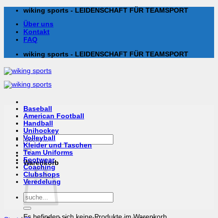
Zum
wiking sports - LEIDENSCHAFT FÜR TEAMSPORT
Inhalt
Über uns
springen
Kontakt
FAQ
wiking sports - LEIDENSCHAFT FÜR TEAMSPORT
Baseball
American Football
Handball
Unihockey
Suchen
Volleyball
nach:
Kleider und Taschen
Team Uniforms
Footwear
Warenkorb
Coaching
Clubshops
Veredelung
Suchen
nach:
Es befinden sich keine Produkte im Warenkorb.