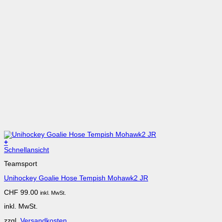
+
Dieses
Schnellansicht
Produkt
Teamsport
weist
mehrere
Unihockey Goalie Hose Tempish Mohawk2 JR
Varianten
auf.
CHF
99.00
inkl. MwSt.
Die
Optionen
inkl. MwSt.
können
auf
zzgl.
Versandkosten