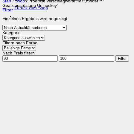
Start
/
Shop
/
Produkte verschlagwortet mit „Kinder
Goalieausrüstung Unihockey“
Zurück zum Shop
Filter
Einzelnes Ergebnis wird angezeigt
Kategorie
Filtern nach Farbe
Nach Preis filtern
Min.
Max.
Filter
Preis
Preis