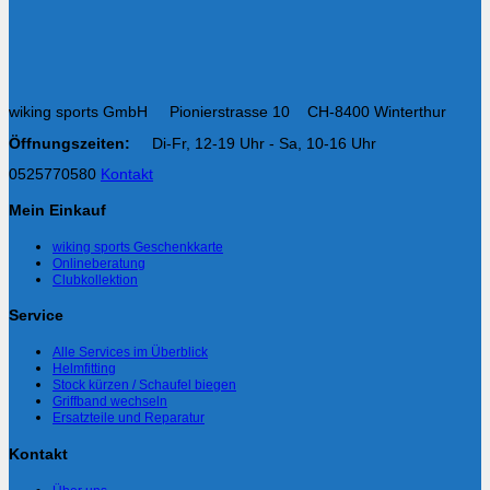
wiking sports GmbH Pionierstrasse 10 CH-8400 Winterthur
Öffnungszeiten:
Di-Fr, 12-19 Uhr - Sa, 10-16 Uhr
0525770580
Kontakt
Mein Einkauf
wiking sports Geschenkkarte
Onlineberatung
Clubkollektion
Service
Alle Services im Überblick
Helmfitting
Stock kürzen / Schaufel biegen
Griffband wechseln
Ersatzteile und Reparatur
Kontakt