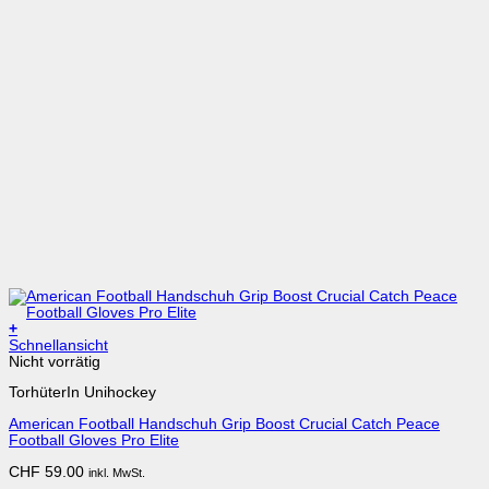
+
Dieses
Schnellansicht
Produkt
Nicht vorrätig
weist
TorhüterIn Unihockey
mehrere
Varianten
American Football Handschuh Grip Boost Crucial Catch Peace
auf.
Football Gloves Pro Elite
Die
Optionen
CHF
59.00
inkl. MwSt.
können