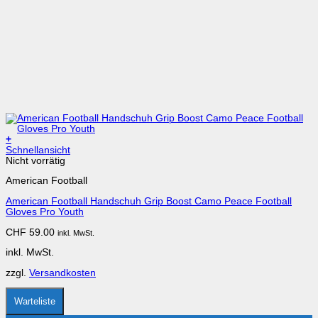
+
Dieses
Schnellansicht
Produkt
Nicht vorrätig
weist
American Football
mehrere
Varianten
American Football Handschuh Grip Boost Camo Peace Football
auf.
Gloves Pro Youth
Die
Optionen
CHF
59.00
inkl. MwSt.
können
auf
inkl. MwSt.
der
Produktseite
zzgl.
Versandkosten
gewählt
werden
Warteliste