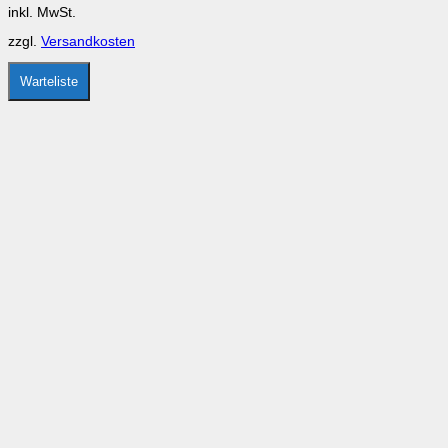
auf
inkl. MwSt.
der
Produktseite
zzgl.
Versandkosten
gewählt
werden
Warteliste