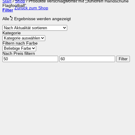
Start
/
Shop
/
Produkte verschlagwortet mit „Junioren Handschuhe
Flagfootball“
Zurück zum Shop
Filter
Nach
Alle 2 Ergebnisse werden angezeigt
Aktualität
sortiert
Kategorie
Filtern nach Farbe
Nach Preis filtern
Min.
Max.
Filter
Preis
Preis