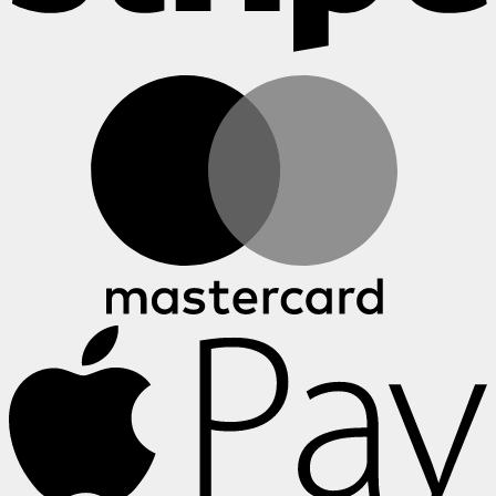
M
A
P