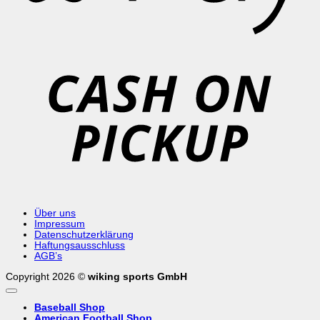
C
o
P
Über uns
Impressum
Datenschutzerklärung
Haftungsausschluss
AGB’s
Copyright 2026 ©
wiking sports GmbH
Baseball Shop
American Football Shop