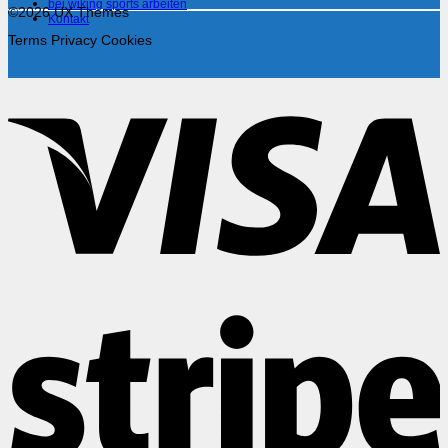
bei wiking sports arbeiten
©2026 UX Themes
Kontakt
Terms
Privacy
Cookies
V
S