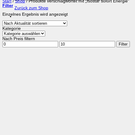
Start
/
Shop
/
Produkte verschlagwortet mit „Isostar sofort Energie“
Filter
Zurück zum Shop
Einzelnes Ergebnis wird angezeigt
Kategorie
Nach Preis filtern
Min.
Max.
Filter
Preis
Preis