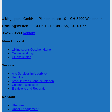
wiking sports GmbH Pionierstrasse 10 CH-8400 Winterthur
Öffnungszeiten:
Di-Fr, 12-19 Uhr - Sa, 10-16 Uhr
0525770580
Kontakt
Mein Einkauf
wiking sports Geschenkkarte
Onlineberatung
Clubkollektion
Service
Alle Services im Überblick
Helmfitting
Stock kürzen / Schaufel biegen
Griffband wechseln
Ersatzteile und Reparatur
Kontakt
Über uns
Unser Engagement