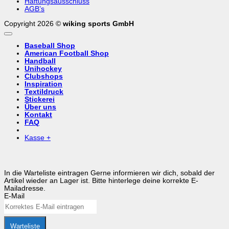
Haftungsausschluss
AGB’s
Copyright 2026 ©
wiking sports GmbH
Baseball Shop
American Football Shop
Handball
Unihockey
Clubshops
Inspiration
Textildruck
Stickerei
Über uns
Kontakt
FAQ
Kasse
+
In die Warteliste eintragen
Gerne informieren wir dich, sobald der
Artikel wieder an Lager ist. Bitte hinterlege deine korrekte E-
Mailadresse.
E-Mail
Warteliste