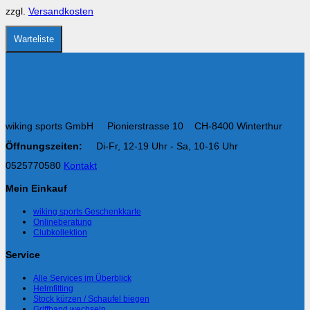
auf
zzgl.
Versandkosten
der
Produktseite
gewählt
Warteliste
werden
wiking sports GmbH Pionierstrasse 10 CH-8400 Winterthur
Öffnungszeiten:
Di-Fr, 12-19 Uhr - Sa, 10-16 Uhr
0525770580
Kontakt
Mein Einkauf
wiking sports Geschenkkarte
Onlineberatung
Clubkollektion
Service
Alle Services im Überblick
Helmfitting
Stock kürzen / Schaufel biegen
Griffband wechseln