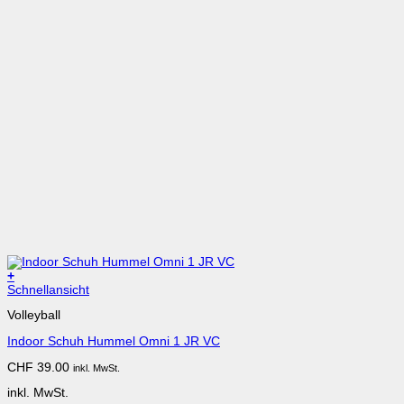
+
Dieses
Schnellansicht
Produkt
Volleyball
weist
mehrere
Indoor Schuh Hummel Omni 1 JR VC
Varianten
auf.
CHF
39.00
inkl. MwSt.
Die
Optionen
inkl. MwSt.
können