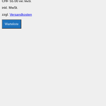
CHF
55.00
inkl. MwSt.
Die
Optionen
inkl. MwSt.
können
auf
zzgl.
Versandkosten
der
Produktseite
gewählt
Warteliste
werden