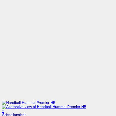
+
Dieses
Schnellansicht