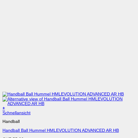
+
Dieses
Schnellansicht
Produkt
Handball
weist
mehrere
Handball Ball Hummel HMLEVOLUTION ADVANCED AR HB
Varianten
auf.