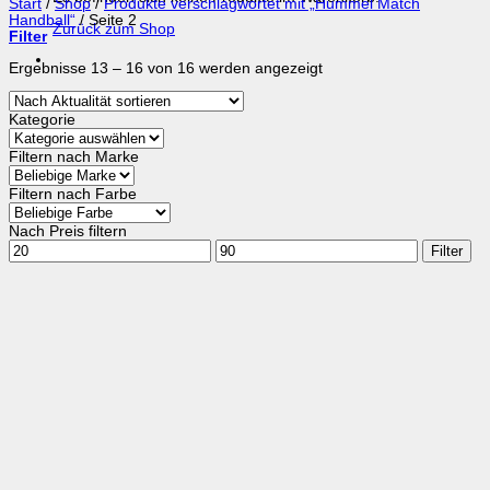
Start
/
Shop
/
Produkte verschlagwortet mit „Hummel Match
Handball“
/
Seite 2
Zurück zum Shop
Filter
Nach
Ergebnisse 13 – 16 von 16 werden angezeigt
Aktualität
sortiert
Kategorie
Filtern nach Marke
Filtern nach Farbe
Nach Preis filtern
Min.
Max.
Filter
Preis
Preis