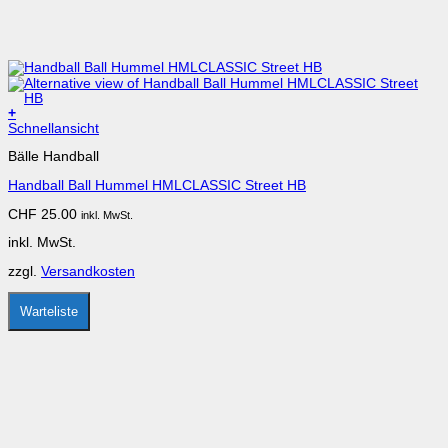
+
Dieses
Schnellansicht
Produkt
Bälle Handball
weist
mehrere
Handball Ball Hummel HMLCLASSIC Street HB
Varianten
auf.
CHF
25.00
inkl. MwSt.
Die
Optionen
inkl. MwSt.
können
auf
zzgl.
Versandkosten
der
Produktseite
gewählt
Warteliste
werden