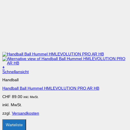
+
Dieses
Schnellansicht
Produkt
Handball
weist
mehrere
Handball Ball Hummel HMLEVOLUTION PRO AR HB
Varianten
auf.
CHF
89.00
inkl. MwSt.
Die
Optionen
inkl. MwSt.
können
auf
zzgl.
Versandkosten
der
Produktseite
gewählt
Warteliste
werden